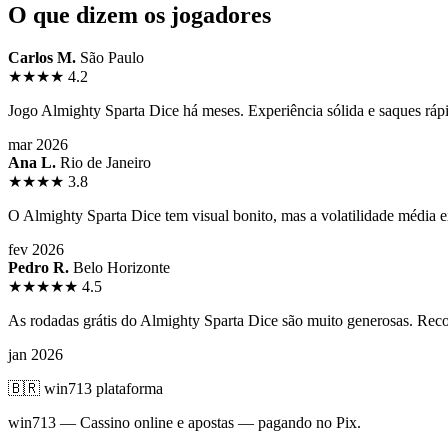
O que dizem os jogadores
Carlos M.
São Paulo
★★★★
4.2
Jogo Almighty Sparta Dice há meses. Experiência sólida e saques ráp
mar 2026
Ana L.
Rio de Janeiro
★★★★
3.8
O Almighty Sparta Dice tem visual bonito, mas a volatilidade média e
fev 2026
Pedro R.
Belo Horizonte
★★★★★
4.5
As rodadas grátis do Almighty Sparta Dice são muito generosas. Re
jan 2026
🇧🇷 win713 plataforma
win713 — Cassino online e apostas — pagando no Pix.