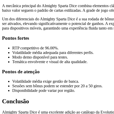
A mecânica principal do Almighty Sparta Dice combina elementos clás
baixo valor seguem o padrão de cartas estilizadas. A grade de jogo of
Um dos diferenciais do Almighty Sparta Dice é a sua rodada de bônus
ser ativados, elevando significativamente o potencial de ganhos. A ex
para dispositivos móveis, garantindo uma experiência fluida tanto em
Pontos fortes
RTP competitivo de 96.00%.
Volatilidade média adequada para diferentes perfis.
Modo demo disponível para testes.
Temática envolvente e visual de alta qualidade.
Pontos de atenção
Volatilidade média exige gestão de banca.
Sessões sem bônus podem se estender por 20 a 50 giros.
Disponibilidade pode variar por região.
Conclusão
Almighty Sparta Dice é uma excelente adição ao catálogo da Evoluti