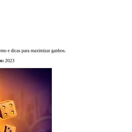
emo e dicas para maximizar ganhos.
o:
2023