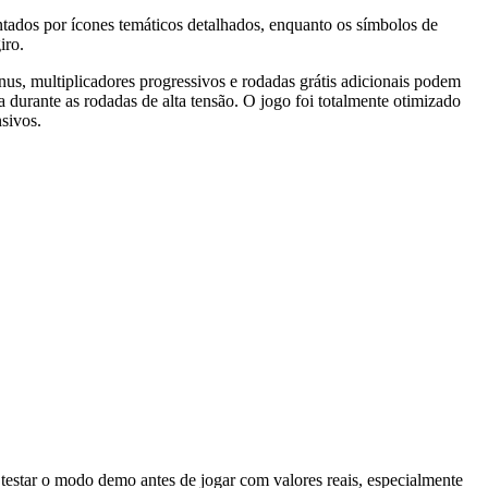
tados por ícones temáticos detalhados, enquanto os símbolos de
iro.
s, multiplicadores progressivos e rodadas grátis adicionais podem
 durante as rodadas de alta tensão. O jogo foi totalmente otimizado
sivos.
estar o modo demo antes de jogar com valores reais, especialmente