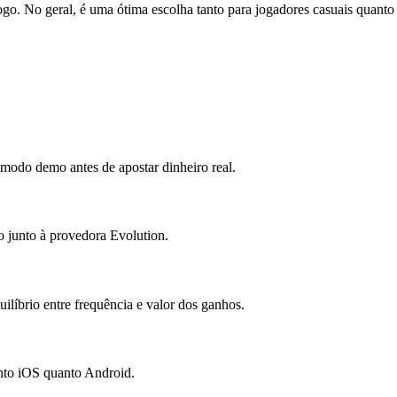
 jogo. No geral, é uma ótima escolha tanto para jogadores casuais quanto
modo demo antes de apostar dinheiro real.
 junto à provedora Evolution.
líbrio entre frequência e valor dos ganhos.
anto iOS quanto Android.