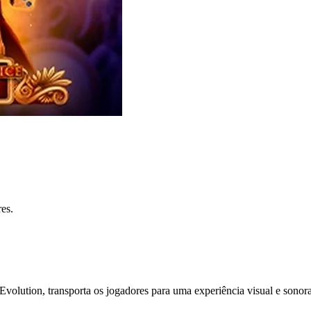
es.
volution, transporta os jogadores para uma experiência visual e sono