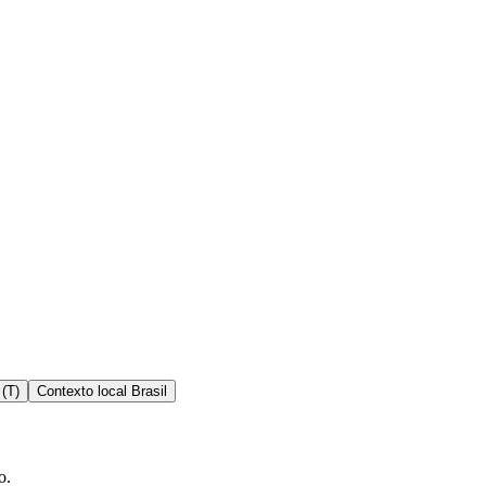
 (T)
Contexto local Brasil
o.