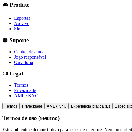
🎮
Produto
Esportes
Ao vivo
Slots
🛟
Suporte
Central de ajuda
Jogo responsável
Ouvidoria
📜
Legal
Termos
Privacidade
AML / KYC
Termos
Privacidade
AML / KYC
Experiência prática (E)
Especiali
Termos de uso (resumo)
Este ambiente é demonstrativo para testes de interface. Nenhuma ofer