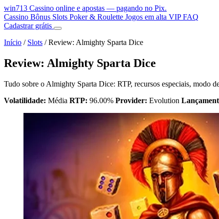
win713
Cassino online e apostas — pagando no Pix.
Cassino
Bônus
Slots
Poker & Roulette
Jogos em alta
VIP
FAQ
Cadastrar grátis
Início
/
Slots
/
Review: Almighty Sparta Dice
Review: Almighty Sparta Dice
Tudo sobre o Almighty Sparta Dice: RTP, recursos especiais, modo d
Volatilidade:
Média
RTP:
96.00%
Provider:
Evolution
Lançament