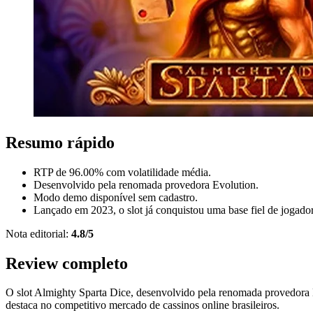
Resumo rápido
RTP de 96.00% com volatilidade média.
Desenvolvido pela renomada provedora Evolution.
Modo demo disponível sem cadastro.
Lançado em 2023, o slot já conquistou uma base fiel de jogador
Nota editorial:
4.8/5
Review completo
O slot Almighty Sparta Dice, desenvolvido pela renomada provedora E
destaca no competitivo mercado de cassinos online brasileiros.