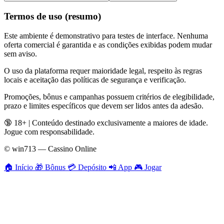
Termos de uso (resumo)
Este ambiente é demonstrativo para testes de interface. Nenhuma
oferta comercial é garantida e as condições exibidas podem mudar
sem aviso.
O uso da plataforma requer maioridade legal, respeito às regras
locais e aceitação das políticas de segurança e verificação.
Promoções, bônus e campanhas possuem critérios de elegibilidade,
prazo e limites específicos que devem ser lidos antes da adesão.
🔞 18+ | Conteúdo destinado exclusivamente a maiores de idade.
Jogue com responsabilidade.
© win713 — Cassino Online
🏠
Início
🎁
Bônus
💳
Depósito
📲
App
🎮
Jogar