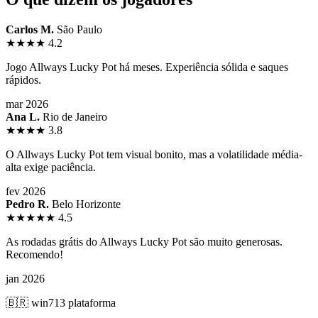
Carlos M.
São Paulo
★★★★
4.2
Jogo Allways Lucky Pot há meses. Experiência sólida e saques
rápidos.
mar 2026
Ana L.
Rio de Janeiro
★★★★
3.8
O Allways Lucky Pot tem visual bonito, mas a volatilidade média-
alta exige paciência.
fev 2026
Pedro R.
Belo Horizonte
★★★★★
4.5
As rodadas grátis do Allways Lucky Pot são muito generosas.
Recomendo!
jan 2026
🇧🇷 win713 plataforma