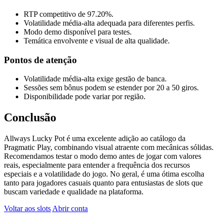
RTP competitivo de 97.20%.
Volatilidade média-alta adequada para diferentes perfis.
Modo demo disponível para testes.
Temática envolvente e visual de alta qualidade.
Pontos de atenção
Volatilidade média-alta exige gestão de banca.
Sessões sem bônus podem se estender por 20 a 50 giros.
Disponibilidade pode variar por região.
Conclusão
Allways Lucky Pot é uma excelente adição ao catálogo da
Pragmatic Play, combinando visual atraente com mecânicas sólidas.
Recomendamos testar o modo demo antes de jogar com valores
reais, especialmente para entender a frequência dos recursos
especiais e a volatilidade do jogo. No geral, é uma ótima escolha
tanto para jogadores casuais quanto para entusiastas de slots que
buscam variedade e qualidade na plataforma.
Voltar aos slots
Abrir conta