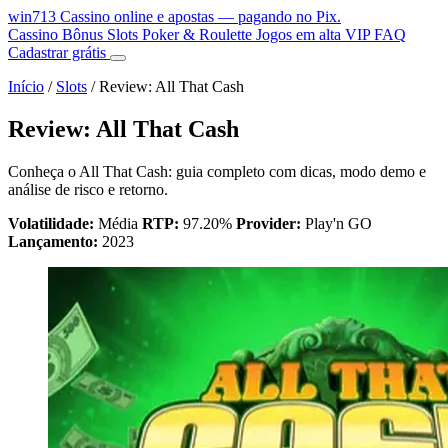
win713
Cassino online e apostas — pagando no Pix.
Cassino
Bônus
Slots
Poker & Roulette
Jogos em alta
VIP
FAQ
Cadastrar grátis
Início
/
Slots
/
Review: All That Cash
Review: All That Cash
Conheça o All That Cash: guia completo com dicas, modo demo e
análise de risco e retorno.
Volatilidade:
Média
RTP:
97.20%
Provider:
Play'n GO
Lançamento:
2023