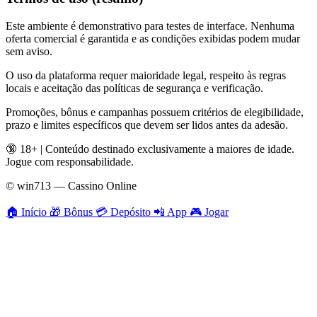
Este ambiente é demonstrativo para testes de interface. Nenhuma
oferta comercial é garantida e as condições exibidas podem mudar
sem aviso.
O uso da plataforma requer maioridade legal, respeito às regras
locais e aceitação das políticas de segurança e verificação.
Promoções, bônus e campanhas possuem critérios de elegibilidade,
prazo e limites específicos que devem ser lidos antes da adesão.
🔞 18+ | Conteúdo destinado exclusivamente a maiores de idade.
Jogue com responsabilidade.
© win713 — Cassino Online
🏠
Início
🎁
Bônus
💳
Depósito
📲
App
🎮
Jogar