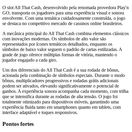
O slot All That Cash, desenvolvido pela renomada provedora Play'n
GO, transporta os jogadores para uma experiência visual e sonora
envolvente. Com uma temática cuidadosamente construída, o jogo
se destaca no competitivo mercado de cassinos online brasileiros.
A mecânica principal do All That Cash combina elementos clássicos
com inovações modernas. Os símbolos de alto valor são
representados por ícones temáticos detalhados, enquanto os
símbolos de baixo valor seguem o padrão de cartas estilizadas. A
grade de jogo oferece múltiplas formas de vitória, mantendo o
jogador engajado a cada giro.
Um dos diferenciais do All That Cash é a sua rodada de bônus,
acionada pela combinação de símbolos especiais. Durante o modo
bônus, multiplicadores progressivos e rodadas grátis adicionais
podem ser ativados, elevando significativamente o potencial de
ganhos. A experiência sonora acompanha cada momento, com trilha
que se intensifica durante as rodadas de alta tensão. O jogo foi
totalmente otimizado para dispositivos móveis, garantindo uma
experiência fluida tanto em smartphones quanto em tablets, com
interface adaptável e toques responsivos.
Pontos fortes