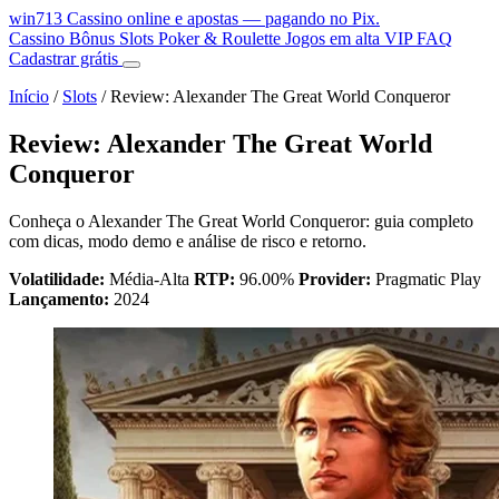
win713
Cassino online e apostas — pagando no Pix.
Cassino
Bônus
Slots
Poker & Roulette
Jogos em alta
VIP
FAQ
Cadastrar grátis
Início
/
Slots
/
Review: Alexander The Great World Conqueror
Review: Alexander The Great World
Conqueror
Conheça o Alexander The Great World Conqueror: guia completo
com dicas, modo demo e análise de risco e retorno.
Volatilidade:
Média-Alta
RTP:
96.00%
Provider:
Pragmatic Play
Lançamento:
2024