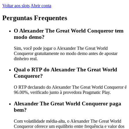
Voltar aos slots
Abrir conta
Perguntas Frequentes
O Alexander The Great World Conqueror tem
modo demo?
Sim, você pode jogar o Alexander The Great World
Conqueror gratuitamente no modo demo antes de apostar
dinheiro real.
Qual o RTP do Alexander The Great World
Conqueror?
O RTP declarado do Alexander The Great World Conqueror é
96.00%, verificado junto à provedora Pragmatic Play.
Alexander The Great World Conqueror paga
bem?
Com volatilidade média-alta, o Alexander The Great World
Conqueror oferece um equilíbrio entre frequência e valor dos