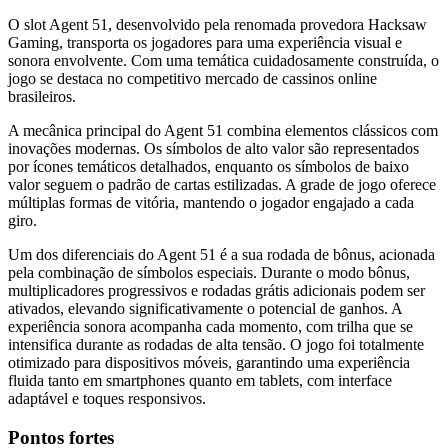
O slot Agent 51, desenvolvido pela renomada provedora Hacksaw
Gaming, transporta os jogadores para uma experiência visual e
sonora envolvente. Com uma temática cuidadosamente construída, o
jogo se destaca no competitivo mercado de cassinos online
brasileiros.
A mecânica principal do Agent 51 combina elementos clássicos com
inovações modernas. Os símbolos de alto valor são representados
por ícones temáticos detalhados, enquanto os símbolos de baixo
valor seguem o padrão de cartas estilizadas. A grade de jogo oferece
múltiplas formas de vitória, mantendo o jogador engajado a cada
giro.
Um dos diferenciais do Agent 51 é a sua rodada de bônus, acionada
pela combinação de símbolos especiais. Durante o modo bônus,
multiplicadores progressivos e rodadas grátis adicionais podem ser
ativados, elevando significativamente o potencial de ganhos. A
experiência sonora acompanha cada momento, com trilha que se
intensifica durante as rodadas de alta tensão. O jogo foi totalmente
otimizado para dispositivos móveis, garantindo uma experiência
fluida tanto em smartphones quanto em tablets, com interface
adaptável e toques responsivos.
Pontos fortes