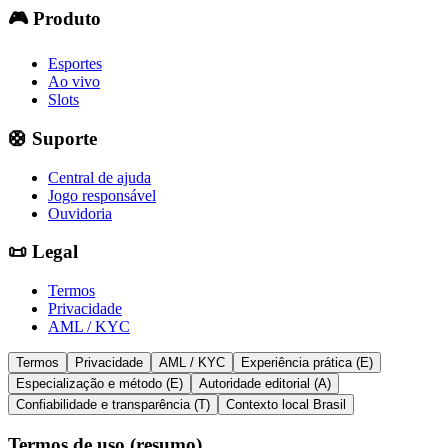
🎮
Produto
Esportes
Ao vivo
Slots
🛟
Suporte
Central de ajuda
Jogo responsável
Ouvidoria
📜
Legal
Termos
Privacidade
AML / KYC
Termos
Privacidade
AML / KYC
Experiência prática (E)
Especialização e método (E)
Autoridade editorial (A)
Confiabilidade e transparência (T)
Contexto local Brasil
Termos de uso (resumo)