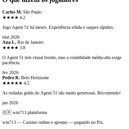
Carlos M.
São Paulo
★★★★
4.2
Jogo Agent 51 há meses. Experiência sólida e saques rápidos.
mar 2026
Ana L.
Rio de Janeiro
★★★★
3.8
O Agent 51 tem visual bonito, mas a volatilidade média-alta exige
paciência.
fev 2026
Pedro R.
Belo Horizonte
★★★★★
4.5
As rodadas grátis do Agent 51 são muito generosas. Recomendo!
jan 2026
🇧🇷 win713 plataforma
win713 — Cassino online e apostas — pagando no Pix.