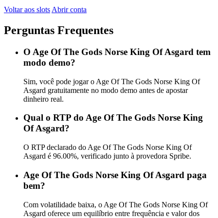
Voltar aos slots
Abrir conta
Perguntas Frequentes
O Age Of The Gods Norse King Of Asgard tem
modo demo?
Sim, você pode jogar o Age Of The Gods Norse King Of
Asgard gratuitamente no modo demo antes de apostar
dinheiro real.
Qual o RTP do Age Of The Gods Norse King
Of Asgard?
O RTP declarado do Age Of The Gods Norse King Of
Asgard é 96.00%, verificado junto à provedora Spribe.
Age Of The Gods Norse King Of Asgard paga
bem?
Com volatilidade baixa, o Age Of The Gods Norse King Of
Asgard oferece um equilíbrio entre frequência e valor dos