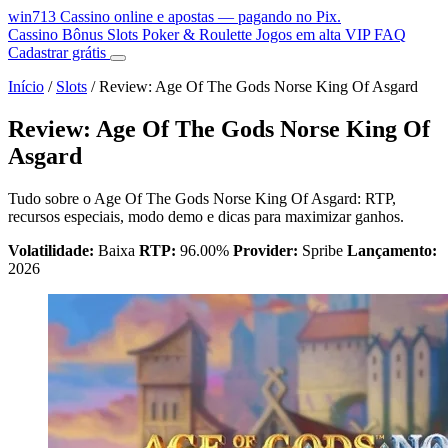
win713
Cassino online e apostas — pagando no Pix.
Cassino
Bônus
Slots
Poker & Roulette
Jogos em alta
VIP
FAQ
Cadastrar grátis
Início
/
Slots
/
Review: Age Of The Gods Norse King Of Asgard
Review: Age Of The Gods Norse King Of
Asgard
Tudo sobre o Age Of The Gods Norse King Of Asgard: RTP,
recursos especiais, modo demo e dicas para maximizar ganhos.
Volatilidade:
Baixa
RTP:
96.00%
Provider:
Spribe
Lançamento:
2026