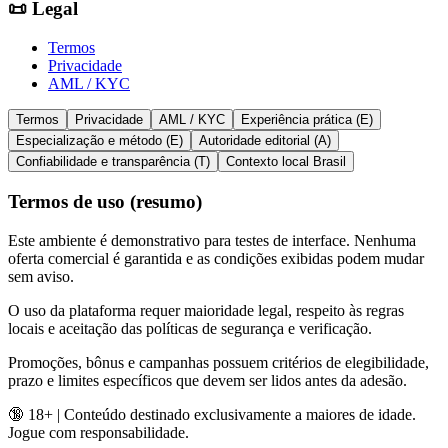
📜
Legal
Termos
Privacidade
AML / KYC
Termos
Privacidade
AML / KYC
Experiência prática (E)
Especialização e método (E)
Autoridade editorial (A)
Confiabilidade e transparência (T)
Contexto local Brasil
Termos de uso (resumo)
Este ambiente é demonstrativo para testes de interface. Nenhuma
oferta comercial é garantida e as condições exibidas podem mudar
sem aviso.
O uso da plataforma requer maioridade legal, respeito às regras
locais e aceitação das políticas de segurança e verificação.
Promoções, bônus e campanhas possuem critérios de elegibilidade,
prazo e limites específicos que devem ser lidos antes da adesão.
🔞 18+ | Conteúdo destinado exclusivamente a maiores de idade.
Jogue com responsabilidade.