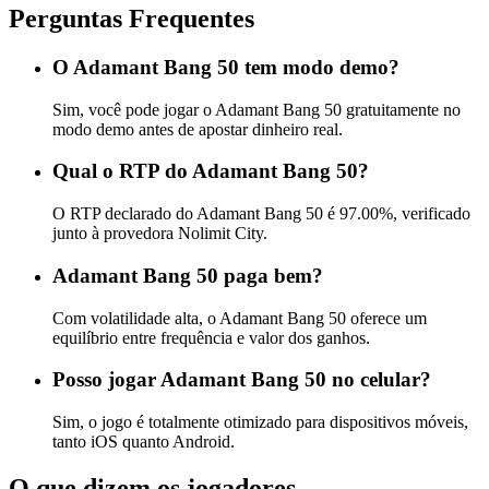
Perguntas Frequentes
O Adamant Bang 50 tem modo demo?
Sim, você pode jogar o Adamant Bang 50 gratuitamente no
modo demo antes de apostar dinheiro real.
Qual o RTP do Adamant Bang 50?
O RTP declarado do Adamant Bang 50 é 97.00%, verificado
junto à provedora Nolimit City.
Adamant Bang 50 paga bem?
Com volatilidade alta, o Adamant Bang 50 oferece um
equilíbrio entre frequência e valor dos ganhos.
Posso jogar Adamant Bang 50 no celular?
Sim, o jogo é totalmente otimizado para dispositivos móveis,
tanto iOS quanto Android.
O que dizem os jogadores