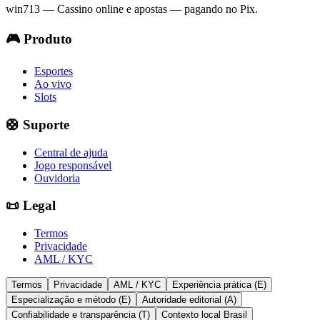
win713 — Cassino online e apostas — pagando no Pix.
🎮
Produto
Esportes
Ao vivo
Slots
🛟
Suporte
Central de ajuda
Jogo responsável
Ouvidoria
📜
Legal
Termos
Privacidade
AML / KYC
Termos
Privacidade
AML / KYC
Experiência prática (E)
Especialização e método (E)
Autoridade editorial (A)
Confiabilidade e transparência (T)
Contexto local Brasil