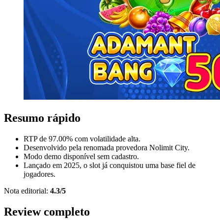
Resumo rápido
RTP de 97.00% com volatilidade alta.
Desenvolvido pela renomada provedora Nolimit City.
Modo demo disponível sem cadastro.
Lançado em 2025, o slot já conquistou uma base fiel de
jogadores.
Nota editorial:
4.3/5
Review completo