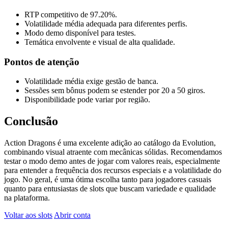
RTP competitivo de 97.20%.
Volatilidade média adequada para diferentes perfis.
Modo demo disponível para testes.
Temática envolvente e visual de alta qualidade.
Pontos de atenção
Volatilidade média exige gestão de banca.
Sessões sem bônus podem se estender por 20 a 50 giros.
Disponibilidade pode variar por região.
Conclusão
Action Dragons é uma excelente adição ao catálogo da Evolution,
combinando visual atraente com mecânicas sólidas. Recomendamos
testar o modo demo antes de jogar com valores reais, especialmente
para entender a frequência dos recursos especiais e a volatilidade do
jogo. No geral, é uma ótima escolha tanto para jogadores casuais
quanto para entusiastas de slots que buscam variedade e qualidade
na plataforma.
Voltar aos slots
Abrir conta