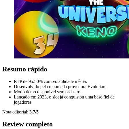
Resumo rápido
RTP de 95.50% com volatilidade média.
Desenvolvido pela renomada provedora Evolution.
Modo demo disponível sem cadastro.
Lançado em 2023, o slot já conquistou uma base fiel de
jogadores.
Nota editorial:
3.7/5
Review completo