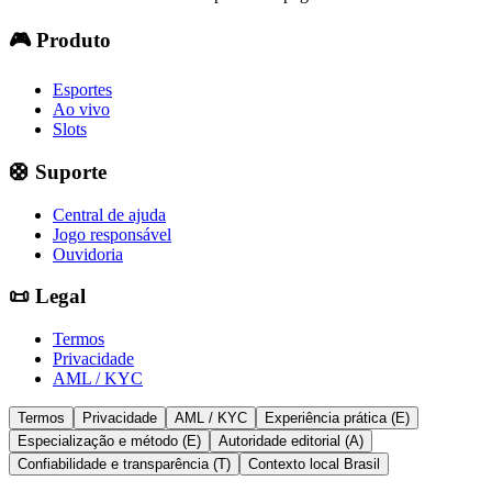
🎮
Produto
Esportes
Ao vivo
Slots
🛟
Suporte
Central de ajuda
Jogo responsável
Ouvidoria
📜
Legal
Termos
Privacidade
AML / KYC
Termos
Privacidade
AML / KYC
Experiência prática (E)
Especialização e método (E)
Autoridade editorial (A)
Confiabilidade e transparência (T)
Contexto local Brasil