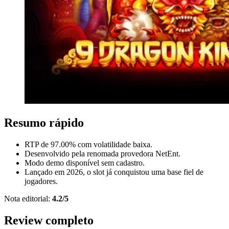
Resumo rápido
RTP de 97.00% com volatilidade baixa.
Desenvolvido pela renomada provedora NetEnt.
Modo demo disponível sem cadastro.
Lançado em 2026, o slot já conquistou uma base fiel de
jogadores.
Nota editorial:
4.2/5
Review completo