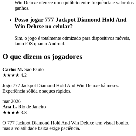
Win Deluxe oferece um equilíbrio entre frequência e valor dos
ganhos.
Posso jogar 777 Jackpot Diamond Hold And
Win Deluxe no celular?
Sim, o jogo é totalmente otimizado para dispositivos móveis,
tanto iOS quanto Android.
O que dizem os jogadores
Carlos M.
São Paulo
★★★★
4.2
Jogo 777 Jackpot Diamond Hold And Win Deluxe há meses.
Experiência sólida e saques rápidos.
mar 2026
Ana L.
Rio de Janeiro
★★★★
3.8
O 777 Jackpot Diamond Hold And Win Deluxe tem visual bonito,
mas a volatilidade baixa exige paciência.