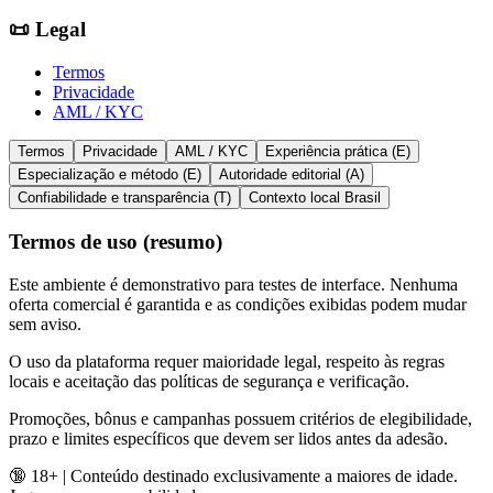
📜
Legal
Termos
Privacidade
AML / KYC
Termos
Privacidade
AML / KYC
Experiência prática (E)
Especialização e método (E)
Autoridade editorial (A)
Confiabilidade e transparência (T)
Contexto local Brasil
Termos de uso (resumo)
Este ambiente é demonstrativo para testes de interface. Nenhuma
oferta comercial é garantida e as condições exibidas podem mudar
sem aviso.
O uso da plataforma requer maioridade legal, respeito às regras
locais e aceitação das políticas de segurança e verificação.
Promoções, bônus e campanhas possuem critérios de elegibilidade,
prazo e limites específicos que devem ser lidos antes da adesão.
🔞 18+ | Conteúdo destinado exclusivamente a maiores de idade.