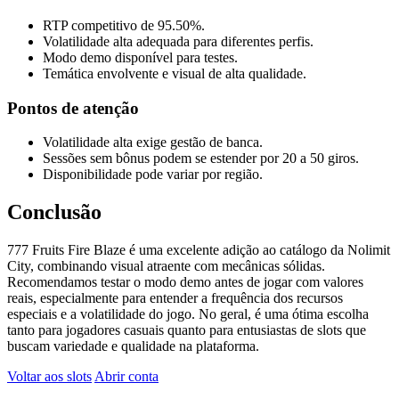
RTP competitivo de 95.50%.
Volatilidade alta adequada para diferentes perfis.
Modo demo disponível para testes.
Temática envolvente e visual de alta qualidade.
Pontos de atenção
Volatilidade alta exige gestão de banca.
Sessões sem bônus podem se estender por 20 a 50 giros.
Disponibilidade pode variar por região.
Conclusão
777 Fruits Fire Blaze é uma excelente adição ao catálogo da Nolimit
City, combinando visual atraente com mecânicas sólidas.
Recomendamos testar o modo demo antes de jogar com valores
reais, especialmente para entender a frequência dos recursos
especiais e a volatilidade do jogo. No geral, é uma ótima escolha
tanto para jogadores casuais quanto para entusiastas de slots que
buscam variedade e qualidade na plataforma.
Voltar aos slots
Abrir conta