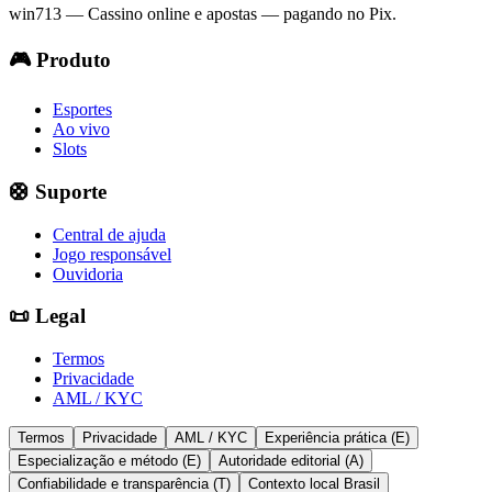
win713 — Cassino online e apostas — pagando no Pix.
🎮
Produto
Esportes
Ao vivo
Slots
🛟
Suporte
Central de ajuda
Jogo responsável
Ouvidoria
📜
Legal
Termos
Privacidade
AML / KYC
Termos
Privacidade
AML / KYC
Experiência prática (E)
Especialização e método (E)
Autoridade editorial (A)
Confiabilidade e transparência (T)
Contexto local Brasil