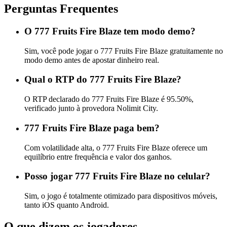
Perguntas Frequentes
O 777 Fruits Fire Blaze tem modo demo?
Sim, você pode jogar o 777 Fruits Fire Blaze gratuitamente no
modo demo antes de apostar dinheiro real.
Qual o RTP do 777 Fruits Fire Blaze?
O RTP declarado do 777 Fruits Fire Blaze é 95.50%,
verificado junto à provedora Nolimit City.
777 Fruits Fire Blaze paga bem?
Com volatilidade alta, o 777 Fruits Fire Blaze oferece um
equilíbrio entre frequência e valor dos ganhos.
Posso jogar 777 Fruits Fire Blaze no celular?
Sim, o jogo é totalmente otimizado para dispositivos móveis,
tanto iOS quanto Android.
O que dizem os jogadores