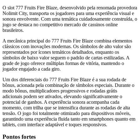
O slot 777 Fruits Fire Blaze, desenvolvido pela renomada provedora
Nolimit City, transporta os jogadores para uma experiência visual e
sonora envolvente. Com uma temática cuidadosamente construída, o
jogo se destaca no competitivo mercado de cassinos online
brasileiros.
A mecânica principal do 777 Fruits Fire Blaze combina elementos
clássicos com inovações modernas. Os símbolos de alto valor são
representados por ícones temáticos detalhados, enquanto os
símbolos de baixo valor seguem o padrão de cartas estilizadas. A
grade de jogo oferece múltiplas formas de vitória, mantendo o
jogador engajado a cada giro.
Um dos diferenciais do 777 Fruits Fire Blaze é a sua rodada de
bônus, acionada pela combinação de símbolos especiais. Durante o
modo bônus, multiplicadores progressivos e rodadas grátis
adicionais podem ser ativados, elevando significativamente o
potencial de ganhos. A experiência sonora acompanha cada
momento, com trilha que se intensifica durante as rodadas de alta
tensão. O jogo foi totalmente otimizado para dispositivos móveis,
garantindo uma experiência fluida tanto em smartphones quanto em
tablets, com interface adaptável e toques responsivos.
Pontos fortes