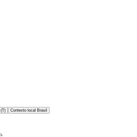
 (T)
Contexto local Brasil
o.