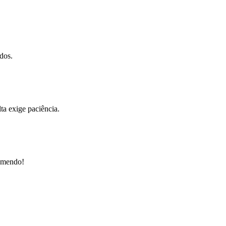
dos.
ta exige paciência.
comendo!