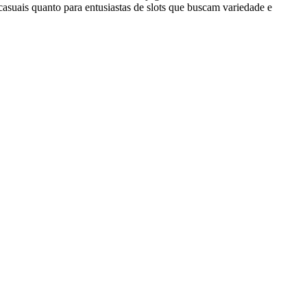
 casuais quanto para entusiastas de slots que buscam variedade e