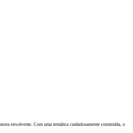
 sonora envolvente. Com uma temática cuidadosamente construída, o