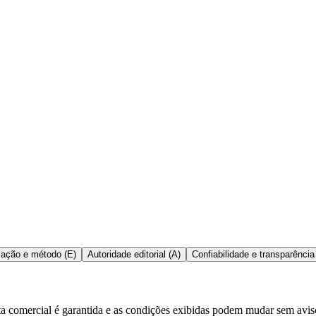
zação e método (E)
Autoridade editorial (A)
Confiabilidade e transparência
ta comercial é garantida e as condições exibidas podem mudar sem avis