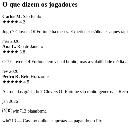
O que dizem os jogadores
Carlos M.
São Paulo
★★★★
4.2
Jogo 7 Clovers Of Fortune há meses. Experiência sólida e saques rápi
mar 2026
Ana L.
Rio de Janeiro
★★★★
3.8
O 7 Clovers Of Fortune tem visual bonito, mas a volatilidade média-al
fev 2026
Pedro R.
Belo Horizonte
★★★★★
4.5
As rodadas grátis do 7 Clovers Of Fortune são muito generosas. Re
jan 2026
🇧🇷 win713 plataforma
win713 — Cassino online e apostas — pagando no Pix.