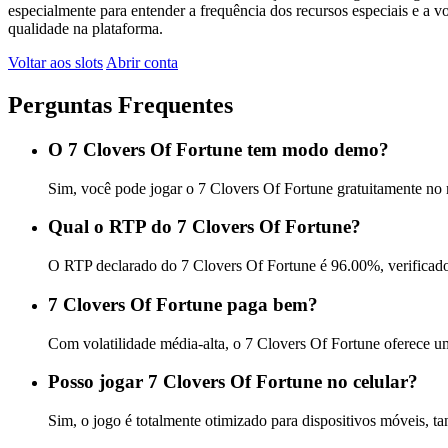
especialmente para entender a frequência dos recursos especiais e a v
qualidade na plataforma.
Voltar aos slots
Abrir conta
Perguntas Frequentes
O 7 Clovers Of Fortune tem modo demo?
Sim, você pode jogar o 7 Clovers Of Fortune gratuitamente no 
Qual o RTP do 7 Clovers Of Fortune?
O RTP declarado do 7 Clovers Of Fortune é 96.00%, verificado
7 Clovers Of Fortune paga bem?
Com volatilidade média-alta, o 7 Clovers Of Fortune oferece um
Posso jogar 7 Clovers Of Fortune no celular?
Sim, o jogo é totalmente otimizado para dispositivos móveis, t