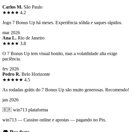
Carlos M.
São Paulo
★★★★
4.2
Jogo 7 Bonus Up há meses. Experiência sólida e saques rápidos.
mar 2026
Ana L.
Rio de Janeiro
★★★★
3.8
O 7 Bonus Up tem visual bonito, mas a volatilidade alta exige
paciência.
fev 2026
Pedro R.
Belo Horizonte
★★★★★
4.5
As rodadas grátis do 7 Bonus Up são muito generosas. Recomendo!
jan 2026
🇧🇷 win713 plataforma
win713 — Cassino online e apostas — pagando no Pix.