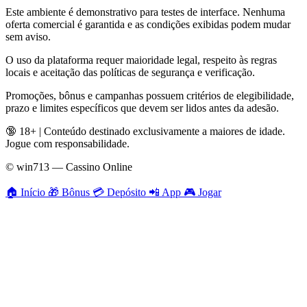
Este ambiente é demonstrativo para testes de interface. Nenhuma
oferta comercial é garantida e as condições exibidas podem mudar
sem aviso.
O uso da plataforma requer maioridade legal, respeito às regras
locais e aceitação das políticas de segurança e verificação.
Promoções, bônus e campanhas possuem critérios de elegibilidade,
prazo e limites específicos que devem ser lidos antes da adesão.
🔞 18+ | Conteúdo destinado exclusivamente a maiores de idade.
Jogue com responsabilidade.
© win713 — Cassino Online
🏠
Início
🎁
Bônus
💳
Depósito
📲
App
🎮
Jogar