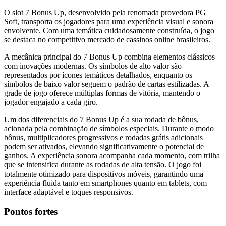
O slot 7 Bonus Up, desenvolvido pela renomada provedora PG
Soft, transporta os jogadores para uma experiência visual e sonora
envolvente. Com uma temática cuidadosamente construída, o jogo
se destaca no competitivo mercado de cassinos online brasileiros.
A mecânica principal do 7 Bonus Up combina elementos clássicos
com inovações modernas. Os símbolos de alto valor são
representados por ícones temáticos detalhados, enquanto os
símbolos de baixo valor seguem o padrão de cartas estilizadas. A
grade de jogo oferece múltiplas formas de vitória, mantendo o
jogador engajado a cada giro.
Um dos diferenciais do 7 Bonus Up é a sua rodada de bônus,
acionada pela combinação de símbolos especiais. Durante o modo
bônus, multiplicadores progressivos e rodadas grátis adicionais
podem ser ativados, elevando significativamente o potencial de
ganhos. A experiência sonora acompanha cada momento, com trilha
que se intensifica durante as rodadas de alta tensão. O jogo foi
totalmente otimizado para dispositivos móveis, garantindo uma
experiência fluida tanto em smartphones quanto em tablets, com
interface adaptável e toques responsivos.
Pontos fortes