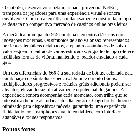
O slot 666, desenvolvido pela renomada provedora NetEnt,
transporta os jogadores para uma experiência visual e sonora
envolvente. Com uma temática cuidadosamente construída, o jogo
se destaca no competitivo mercado de cassinos online brasileiros.
A mecânica principal do 666 combina elementos clássicos com
inovações modernas. Os símbolos de alto valor são representados
por ícones temáticos detalhados, enquanto os símbolos de baixo
valor seguem o padrão de cartas estilizadas. A grade de jogo oferece
múltiplas formas de vitória, mantendo o jogador engajado a cada
giro.
Um dos diferenciais do 666 é a sua rodada de bônus, acionada pela
combinação de símbolos especiais. Durante o modo bônus,
multiplicadores progressivos e rodadas grátis adicionais podem ser
ativados, elevando significativamente o potencial de ganhos. A
experiência sonora acompanha cada momento, com trilha que se
intensifica durante as rodadas de alta tensão. O jogo foi totalmente
otimizado para dispositivos móveis, garantindo uma experiência
fluida tanto em smartphones quanto em tablets, com interface
adaptável e toques responsivos.
Pontos fortes