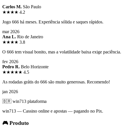
Carlos M.
São Paulo
★★★★
4.2
Jogo 666 há meses. Experiência sólida e saques rápidos.
mar 2026
Ana L.
Rio de Janeiro
★★★★
3.8
O 666 tem visual bonito, mas a volatilidade baixa exige paciência.
fev 2026
Pedro R.
Belo Horizonte
★★★★★
4.5
As rodadas grátis do 666 são muito generosas. Recomendo!
jan 2026
🇧🇷 win713 plataforma
win713 — Cassino online e apostas — pagando no Pix.
🎮
Produto