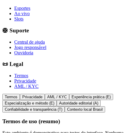
Esportes
Ao vivo
Slots
🛟
Suporte
Central de ajuda
Jogo responsável
Ouvidoria
📜
Legal
Termos
Privacidade
AML / KYC
Termos
Privacidade
AML / KYC
Experiência prática (E)
Especialização e método (E)
Autoridade editorial (A)
Confiabilidade e transparência (T)
Contexto local Brasil
Termos de uso (resumo)
Este ambiente é demonstrativo para testes de interface. Nenhuma