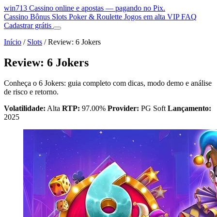
win713
Cassino online e apostas — pagando no Pix.
Cassino
Bônus
Slots
Poker & Roulette
Jogos em alta
VIP
FAQ
Cadastrar grátis
Início
/
Slots
/
Review: 6 Jokers
Review: 6 Jokers
Conheça o 6 Jokers: guia completo com dicas, modo demo e análise
de risco e retorno.
Volatilidade:
Alta
RTP:
97.00%
Provider:
PG Soft
Lançamento:
2025