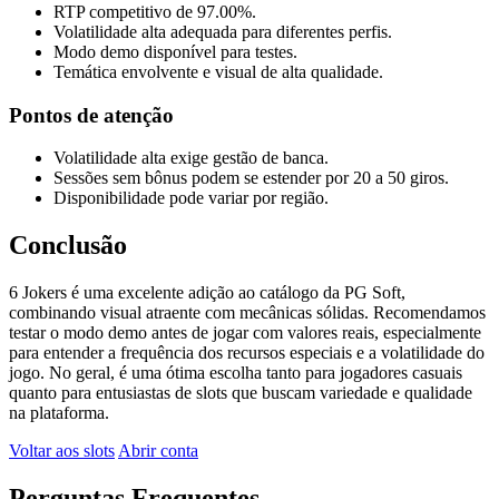
RTP competitivo de 97.00%.
Volatilidade alta adequada para diferentes perfis.
Modo demo disponível para testes.
Temática envolvente e visual de alta qualidade.
Pontos de atenção
Volatilidade alta exige gestão de banca.
Sessões sem bônus podem se estender por 20 a 50 giros.
Disponibilidade pode variar por região.
Conclusão
6 Jokers é uma excelente adição ao catálogo da PG Soft,
combinando visual atraente com mecânicas sólidas. Recomendamos
testar o modo demo antes de jogar com valores reais, especialmente
para entender a frequência dos recursos especiais e a volatilidade do
jogo. No geral, é uma ótima escolha tanto para jogadores casuais
quanto para entusiastas de slots que buscam variedade e qualidade
na plataforma.
Voltar aos slots
Abrir conta
Perguntas Frequentes