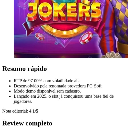
Resumo rápido
RTP de 97.00% com volatilidade alta.
Desenvolvido pela renomada provedora PG Soft.
Modo demo disponível sem cadastro.
Lançado em 2025, o slot já conquistou uma base fiel de
jogadores.
Nota editorial:
4.1/5
Review completo