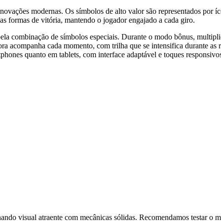
ovações modernas. Os símbolos de alto valor são representados por íc
las formas de vitória, mantendo o jogador engajado a cada giro.
ela combinação de símbolos especiais. Durante o modo bônus, multiplic
ora acompanha cada momento, com trilha que se intensifica durante as r
tphones quanto em tablets, com interface adaptável e toques responsivo
nando visual atraente com mecânicas sólidas. Recomendamos testar o mo