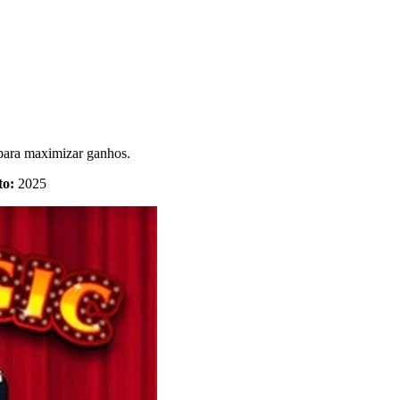
para maximizar ganhos.
o:
2025