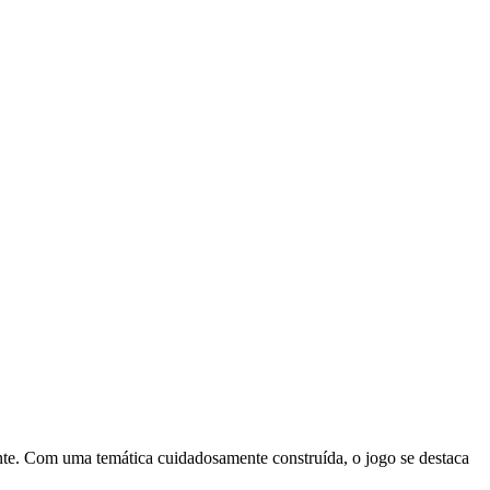
nte. Com uma temática cuidadosamente construída, o jogo se destaca