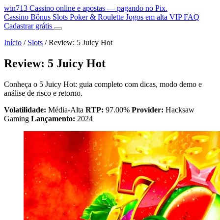
win713
Cassino online e apostas — pagando no Pix.
Cassino
Bônus
Slots
Poker & Roulette
Jogos em alta
VIP
FAQ
Cadastrar grátis
Início
/
Slots
/
Review: 5 Juicy Hot
Review: 5 Juicy Hot
Conheça o 5 Juicy Hot: guia completo com dicas, modo demo e
análise de risco e retorno.
Volatilidade:
Média-Alta
RTP:
97.00%
Provider:
Hacksaw
Gaming
Lançamento:
2024