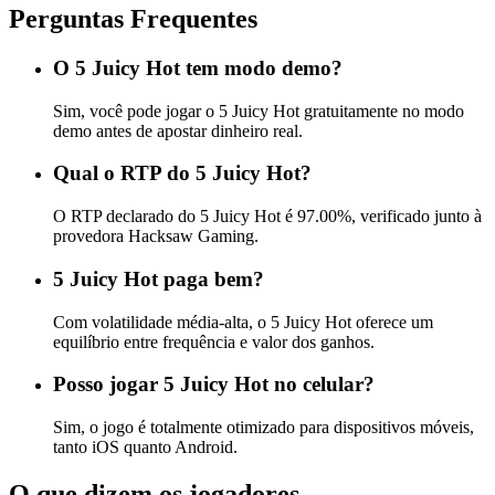
Perguntas Frequentes
O 5 Juicy Hot tem modo demo?
Sim, você pode jogar o 5 Juicy Hot gratuitamente no modo
demo antes de apostar dinheiro real.
Qual o RTP do 5 Juicy Hot?
O RTP declarado do 5 Juicy Hot é 97.00%, verificado junto à
provedora Hacksaw Gaming.
5 Juicy Hot paga bem?
Com volatilidade média-alta, o 5 Juicy Hot oferece um
equilíbrio entre frequência e valor dos ganhos.
Posso jogar 5 Juicy Hot no celular?
Sim, o jogo é totalmente otimizado para dispositivos móveis,
tanto iOS quanto Android.
O que dizem os jogadores