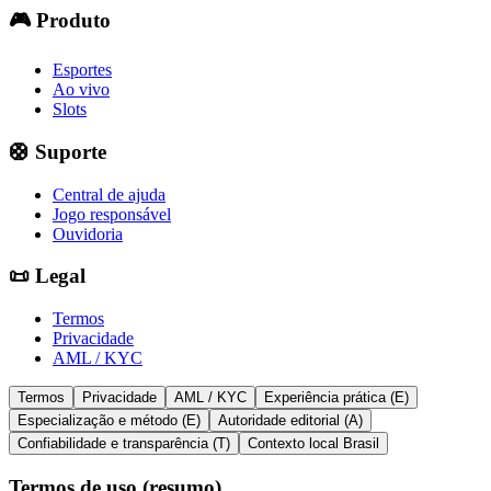
🎮
Produto
Esportes
Ao vivo
Slots
🛟
Suporte
Central de ajuda
Jogo responsável
Ouvidoria
📜
Legal
Termos
Privacidade
AML / KYC
Termos
Privacidade
AML / KYC
Experiência prática (E)
Especialização e método (E)
Autoridade editorial (A)
Confiabilidade e transparência (T)
Contexto local Brasil
Termos de uso (resumo)