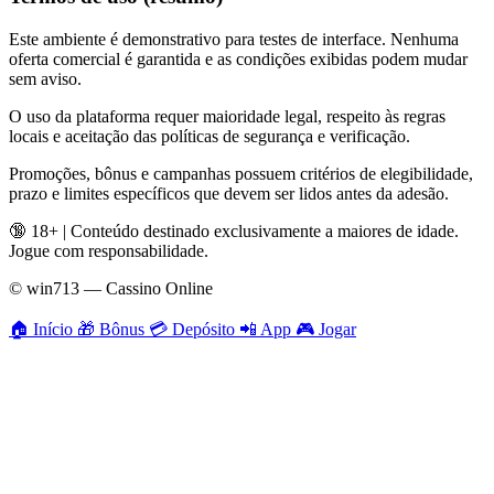
Este ambiente é demonstrativo para testes de interface. Nenhuma
oferta comercial é garantida e as condições exibidas podem mudar
sem aviso.
O uso da plataforma requer maioridade legal, respeito às regras
locais e aceitação das políticas de segurança e verificação.
Promoções, bônus e campanhas possuem critérios de elegibilidade,
prazo e limites específicos que devem ser lidos antes da adesão.
🔞 18+ | Conteúdo destinado exclusivamente a maiores de idade.
Jogue com responsabilidade.
© win713 — Cassino Online
🏠
Início
🎁
Bônus
💳
Depósito
📲
App
🎮
Jogar