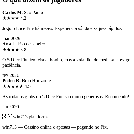
Carlos M.
São Paulo
★★★★
4.2
Jogo 5 Dice Fire há meses. Experiência sólida e saques rápidos.
mar 2026
Ana L.
Rio de Janeiro
★★★★
3.8
O 5 Dice Fire tem visual bonito, mas a volatilidade média-alta exige
paciência.
fev 2026
Pedro R.
Belo Horizonte
★★★★★
4.5
As rodadas grátis do 5 Dice Fire são muito generosas. Recomendo!
jan 2026
🇧🇷 win713 plataforma
win713 — Cassino online e apostas — pagando no Pix.