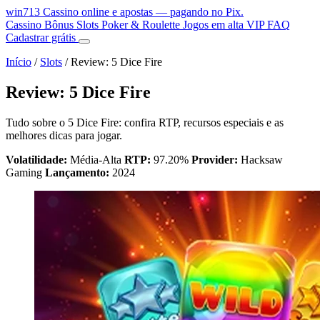
win713
Cassino online e apostas — pagando no Pix.
Cassino
Bônus
Slots
Poker & Roulette
Jogos em alta
VIP
FAQ
Cadastrar grátis
Início
/
Slots
/
Review: 5 Dice Fire
Review: 5 Dice Fire
Tudo sobre o 5 Dice Fire: confira RTP, recursos especiais e as
melhores dicas para jogar.
Volatilidade:
Média-Alta
RTP:
97.20%
Provider:
Hacksaw
Gaming
Lançamento:
2024