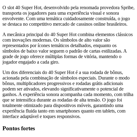
O slot 40 Super Hot, desenvolvido pela renomada provedora Spribe,
transporta os jogadores para uma experiência visual e sonora
envolvente. Com uma temática cuidadosamente construída, o jogo
se destaca no competitivo mercado de cassinos online brasileiros.
A mecânica principal do 40 Super Hot combina elementos clássicos
com inovações modernas. Os símbolos de alto valor são
representados por ícones temáticos detalhados, enquanto os
símbolos de baixo valor seguem o padrão de cartas estilizadas. A
grade de jogo oferece múltiplas formas de vitória, mantendo o
jogador engajado a cada giro.
Um dos diferenciais do 40 Super Hot é a sua rodada de bônus,
acionada pela combinação de símbolos especiais. Durante o modo
bônus, multiplicadores progressivos e rodadas grátis adicionais
podem ser ativados, elevando significativamente o potencial de
ganhos. A experiência sonora acompanha cada momento, com trilha
que se intensifica durante as rodadas de alta tensão. O jogo foi
totalmente otimizado para dispositivos móveis, garantindo uma
experiência fluida tanto em smartphones quanto em tablets, com
interface adaptável e toques responsivos.
Pontos fortes