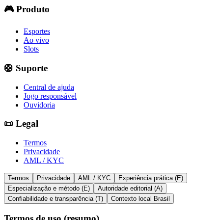
🎮
Produto
Esportes
Ao vivo
Slots
🛟
Suporte
Central de ajuda
Jogo responsável
Ouvidoria
📜
Legal
Termos
Privacidade
AML / KYC
Termos
Privacidade
AML / KYC
Experiência prática (E)
Especialização e método (E)
Autoridade editorial (A)
Confiabilidade e transparência (T)
Contexto local Brasil
Termos de uso (resumo)