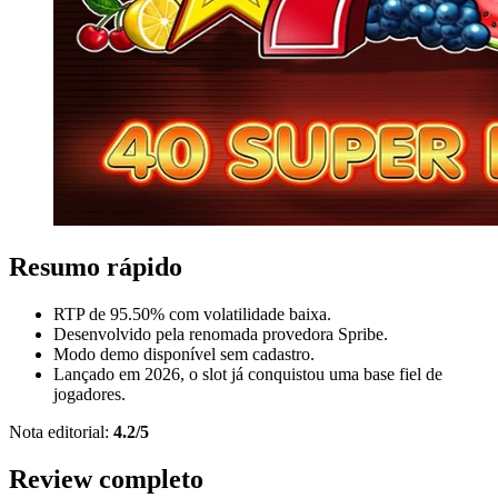
Resumo rápido
RTP de 95.50% com volatilidade baixa.
Desenvolvido pela renomada provedora Spribe.
Modo demo disponível sem cadastro.
Lançado em 2026, o slot já conquistou uma base fiel de
jogadores.
Nota editorial:
4.2/5
Review completo