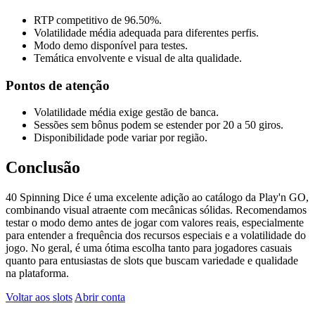
RTP competitivo de 96.50%.
Volatilidade média adequada para diferentes perfis.
Modo demo disponível para testes.
Temática envolvente e visual de alta qualidade.
Pontos de atenção
Volatilidade média exige gestão de banca.
Sessões sem bônus podem se estender por 20 a 50 giros.
Disponibilidade pode variar por região.
Conclusão
40 Spinning Dice é uma excelente adição ao catálogo da Play'n GO,
combinando visual atraente com mecânicas sólidas. Recomendamos
testar o modo demo antes de jogar com valores reais, especialmente
para entender a frequência dos recursos especiais e a volatilidade do
jogo. No geral, é uma ótima escolha tanto para jogadores casuais
quanto para entusiastas de slots que buscam variedade e qualidade
na plataforma.
Voltar aos slots
Abrir conta