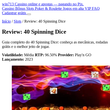
win713
Cassino online e apostas — pagando no Pix.
Cassino
Bônus
Slots
Poker & Roulette
Jogos em alta
VIP
FAQ
Cadastrar grátis
Início
/
Slots
/
Review: 40 Spinning Dice
Review: 40 Spinning Dice
Guia completo do 40 Spinning Dice: conheça as mecânicas, rodadas
grátis e o melhor jeito de jogar.
Volatilidade:
Média
RTP:
96.50%
Provider:
Play'n GO
Lançamento:
2023