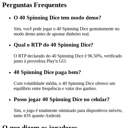
Perguntas Frequentes
O 40 Spinning Dice tem modo demo?
Sim, você pode jogar o 40 Spinning Dice gratuitamente no
modo demo antes de apostar dinheiro real.
Qual o RTP do 40 Spinning Dice?
O RTP declarado do 40 Spinning Dice é 96.50%, verificado
junto à provedora Play'n GO.
40 Spinning Dice paga bem?
Com volatilidade média, o 40 Spinning Dice oferece um
equilíbrio entre frequência e valor dos ganhos.
Posso jogar 40 Spinning Dice no celular?
Sim, o jogo é totalmente otimizado para dispositivos móveis,
tanto iOS quanto Android.
O que dizem os jogadores