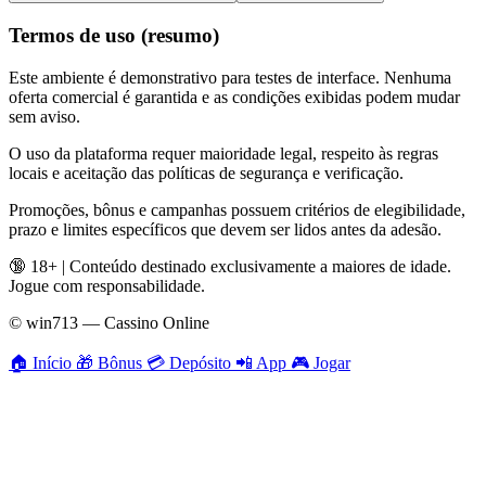
Termos de uso (resumo)
Este ambiente é demonstrativo para testes de interface. Nenhuma
oferta comercial é garantida e as condições exibidas podem mudar
sem aviso.
O uso da plataforma requer maioridade legal, respeito às regras
locais e aceitação das políticas de segurança e verificação.
Promoções, bônus e campanhas possuem critérios de elegibilidade,
prazo e limites específicos que devem ser lidos antes da adesão.
🔞 18+ | Conteúdo destinado exclusivamente a maiores de idade.
Jogue com responsabilidade.
© win713 — Cassino Online
🏠
Início
🎁
Bônus
💳
Depósito
📲
App
🎮
Jogar