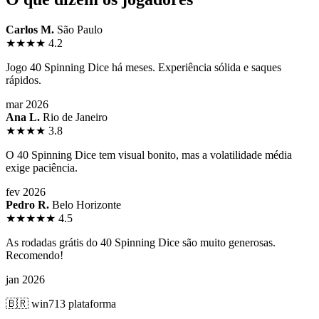
Carlos M.
São Paulo
★★★★
4.2
Jogo 40 Spinning Dice há meses. Experiência sólida e saques
rápidos.
mar 2026
Ana L.
Rio de Janeiro
★★★★
3.8
O 40 Spinning Dice tem visual bonito, mas a volatilidade média
exige paciência.
fev 2026
Pedro R.
Belo Horizonte
★★★★★
4.5
As rodadas grátis do 40 Spinning Dice são muito generosas.
Recomendo!
jan 2026
🇧🇷 win713 plataforma