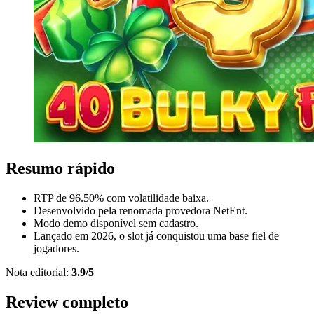
Resumo rápido
RTP de 96.50% com volatilidade baixa.
Desenvolvido pela renomada provedora NetEnt.
Modo demo disponível sem cadastro.
Lançado em 2026, o slot já conquistou uma base fiel de
jogadores.
Nota editorial:
3.9/5
Review completo