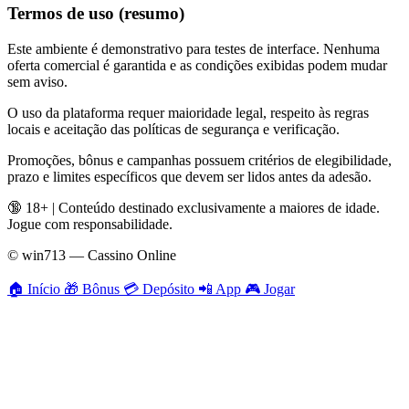
Termos de uso (resumo)
Este ambiente é demonstrativo para testes de interface. Nenhuma
oferta comercial é garantida e as condições exibidas podem mudar
sem aviso.
O uso da plataforma requer maioridade legal, respeito às regras
locais e aceitação das políticas de segurança e verificação.
Promoções, bônus e campanhas possuem critérios de elegibilidade,
prazo e limites específicos que devem ser lidos antes da adesão.
🔞 18+ | Conteúdo destinado exclusivamente a maiores de idade.
Jogue com responsabilidade.
© win713 — Cassino Online
🏠
Início
🎁
Bônus
💳
Depósito
📲
App
🎮
Jogar