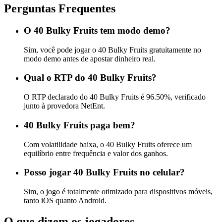
Perguntas Frequentes
O 40 Bulky Fruits tem modo demo?
Sim, você pode jogar o 40 Bulky Fruits gratuitamente no
modo demo antes de apostar dinheiro real.
Qual o RTP do 40 Bulky Fruits?
O RTP declarado do 40 Bulky Fruits é 96.50%, verificado
junto à provedora NetEnt.
40 Bulky Fruits paga bem?
Com volatilidade baixa, o 40 Bulky Fruits oferece um
equilíbrio entre frequência e valor dos ganhos.
Posso jogar 40 Bulky Fruits no celular?
Sim, o jogo é totalmente otimizado para dispositivos móveis,
tanto iOS quanto Android.
O que dizem os jogadores