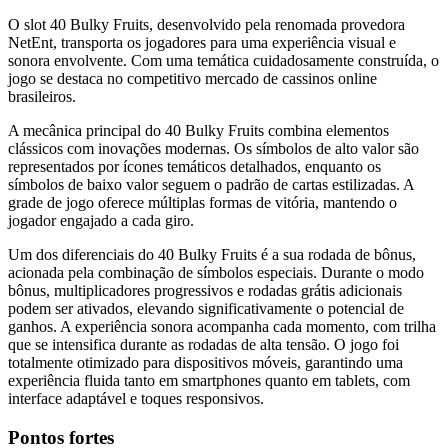
O slot 40 Bulky Fruits, desenvolvido pela renomada provedora
NetEnt, transporta os jogadores para uma experiência visual e
sonora envolvente. Com uma temática cuidadosamente construída, o
jogo se destaca no competitivo mercado de cassinos online
brasileiros.
A mecânica principal do 40 Bulky Fruits combina elementos
clássicos com inovações modernas. Os símbolos de alto valor são
representados por ícones temáticos detalhados, enquanto os
símbolos de baixo valor seguem o padrão de cartas estilizadas. A
grade de jogo oferece múltiplas formas de vitória, mantendo o
jogador engajado a cada giro.
Um dos diferenciais do 40 Bulky Fruits é a sua rodada de bônus,
acionada pela combinação de símbolos especiais. Durante o modo
bônus, multiplicadores progressivos e rodadas grátis adicionais
podem ser ativados, elevando significativamente o potencial de
ganhos. A experiência sonora acompanha cada momento, com trilha
que se intensifica durante as rodadas de alta tensão. O jogo foi
totalmente otimizado para dispositivos móveis, garantindo uma
experiência fluida tanto em smartphones quanto em tablets, com
interface adaptável e toques responsivos.
Pontos fortes