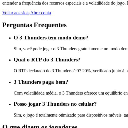
entender a frequência dos recursos especiais e a volatilidade do jogo
Voltar aos slots
Abrir conta
Perguntas Frequentes
O 3 Thunders tem modo demo?
Sim, você pode jogar o 3 Thunders gratuitamente no modo demo 
Qual o RTP do 3 Thunders?
O RTP declarado do 3 Thunders é 97.20%, verificado junto à p
3 Thunders paga bem?
Com volatilidade média, o 3 Thunders oferece um equilíbrio ent
Posso jogar 3 Thunders no celular?
Sim, o jogo é totalmente otimizado para dispositivos móveis, t
O que dizem os jogadores