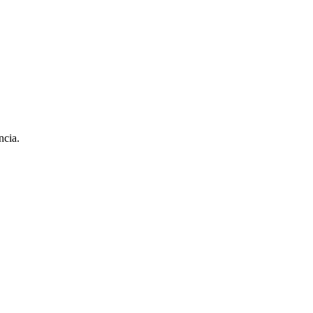
ncia.