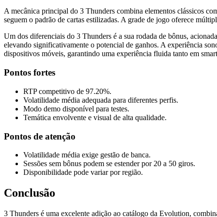
A mecânica principal do 3 Thunders combina elementos clássicos com 
seguem o padrão de cartas estilizadas. A grade de jogo oferece múltip
Um dos diferenciais do 3 Thunders é a sua rodada de bônus, acionada
elevando significativamente o potencial de ganhos. A experiência son
dispositivos móveis, garantindo uma experiência fluida tanto em smar
Pontos fortes
RTP competitivo de 97.20%.
Volatilidade média adequada para diferentes perfis.
Modo demo disponível para testes.
Temática envolvente e visual de alta qualidade.
Pontos de atenção
Volatilidade média exige gestão de banca.
Sessões sem bônus podem se estender por 20 a 50 giros.
Disponibilidade pode variar por região.
Conclusão
3 Thunders é uma excelente adição ao catálogo da Evolution, combin