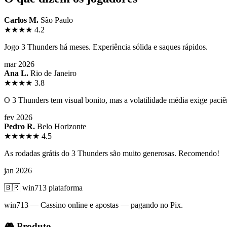
Carlos M.
São Paulo
★★★★
4.2
Jogo 3 Thunders há meses. Experiência sólida e saques rápidos.
mar 2026
Ana L.
Rio de Janeiro
★★★★
3.8
O 3 Thunders tem visual bonito, mas a volatilidade média exige paciê
fev 2026
Pedro R.
Belo Horizonte
★★★★★
4.5
As rodadas grátis do 3 Thunders são muito generosas. Recomendo!
jan 2026
🇧🇷 win713 plataforma
win713 — Cassino online e apostas — pagando no Pix.
🎮
Produto