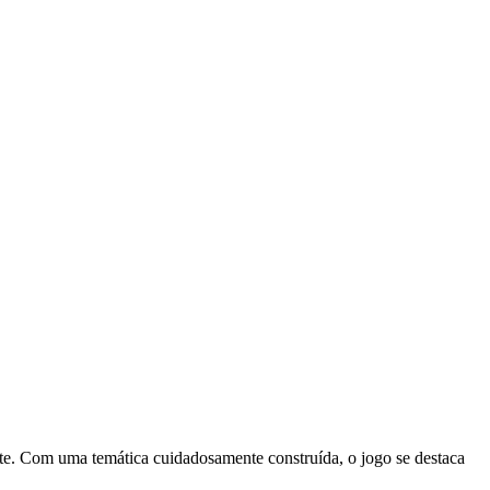
nte. Com uma temática cuidadosamente construída, o jogo se destaca