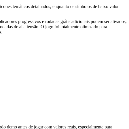
ícones temáticos detalhados, enquanto os símbolos de baixo valor
cadores progressivos e rodadas grátis adicionais podem ser ativados,
odadas de alta tensão. O jogo foi totalmente otimizado para
s.
do demo antes de jogar com valores reais, especialmente para