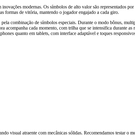
inovações modernas. Os símbolos de alto valor são representados por 
las formas de vitória, mantendo o jogador engajado a cada giro.
 pela combinação de símbolos especiais. Durante o modo bônus, multipli
ora acompanha cada momento, com trilha que se intensifica durante as r
tphones quanto em tablets, com interface adaptável e toques responsivo
ando visual atraente com mecânicas sólidas. Recomendamos testar o mo