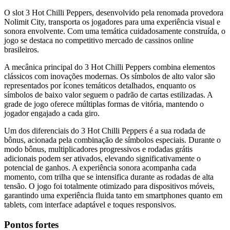
O slot 3 Hot Chilli Peppers, desenvolvido pela renomada provedora
Nolimit City, transporta os jogadores para uma experiência visual e
sonora envolvente. Com uma temática cuidadosamente construída, o
jogo se destaca no competitivo mercado de cassinos online
brasileiros.
A mecânica principal do 3 Hot Chilli Peppers combina elementos
clássicos com inovações modernas. Os símbolos de alto valor são
representados por ícones temáticos detalhados, enquanto os
símbolos de baixo valor seguem o padrão de cartas estilizadas. A
grade de jogo oferece múltiplas formas de vitória, mantendo o
jogador engajado a cada giro.
Um dos diferenciais do 3 Hot Chilli Peppers é a sua rodada de
bônus, acionada pela combinação de símbolos especiais. Durante o
modo bônus, multiplicadores progressivos e rodadas grátis
adicionais podem ser ativados, elevando significativamente o
potencial de ganhos. A experiência sonora acompanha cada
momento, com trilha que se intensifica durante as rodadas de alta
tensão. O jogo foi totalmente otimizado para dispositivos móveis,
garantindo uma experiência fluida tanto em smartphones quanto em
tablets, com interface adaptável e toques responsivos.
Pontos fortes