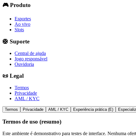
🎮
Produto
Esportes
Ao vivo
Slots
🛟
Suporte
Central de ajuda
Jogo responsável
Ouvidoria
📜
Legal
Termos
Privacidade
AML / KYC
Termos
Privacidade
AML / KYC
Experiência prática (E)
Especiali
Termos de uso (resumo)
Este ambiente é demonstrativo para testes de interface. Nenhuma ofer