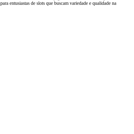
 para entusiastas de slots que buscam variedade e qualidade na