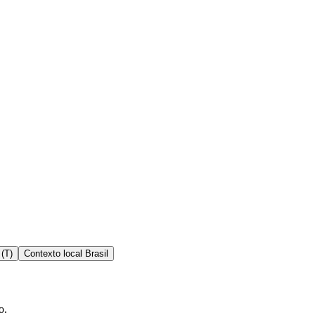
 (T)
Contexto local Brasil
o.