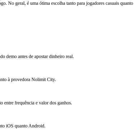
 jogo. No geral, é uma ótima escolha tanto para jogadores casuais quanto
o demo antes de apostar dinheiro real.
nto à provedora Nolimit City.
o entre frequência e valor dos ganhos.
anto iOS quanto Android.