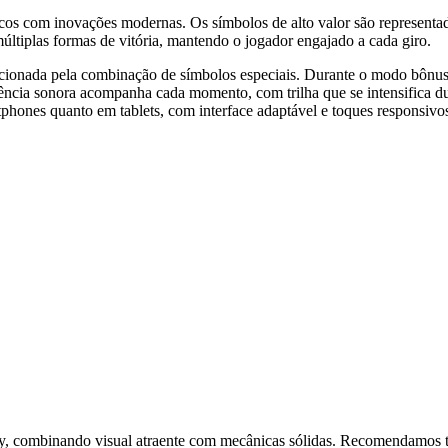
os com inovações modernas. Os símbolos de alto valor são representad
múltiplas formas de vitória, mantendo o jogador engajado a cada giro.
ionada pela combinação de símbolos especiais. Durante o modo bônus, 
ência sonora acompanha cada momento, com trilha que se intensifica dur
tphones quanto em tablets, com interface adaptável e toques responsivo
y, combinando visual atraente com mecânicas sólidas. Recomendamos te