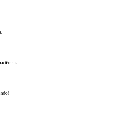
s.
paciência.
endo!