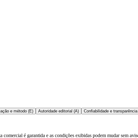
zação e método (E)
Autoridade editorial (A)
Confiabilidade e transparência
ta comercial é garantida e as condições exibidas podem mudar sem avis