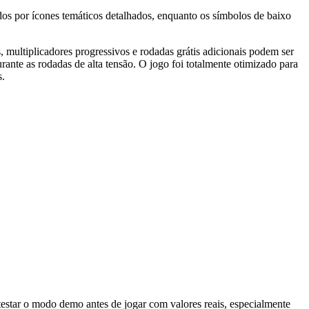
os por ícones temáticos detalhados, enquanto os símbolos de baixo
multiplicadores progressivos e rodadas grátis adicionais podem ser
ante as rodadas de alta tensão. O jogo foi totalmente otimizado para
s.
star o modo demo antes de jogar com valores reais, especialmente