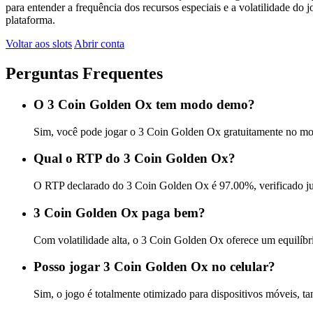
para entender a frequência dos recursos especiais e a volatilidade do
plataforma.
Voltar aos slots
Abrir conta
Perguntas Frequentes
O 3 Coin Golden Ox tem modo demo?
Sim, você pode jogar o 3 Coin Golden Ox gratuitamente no mod
Qual o RTP do 3 Coin Golden Ox?
O RTP declarado do 3 Coin Golden Ox é 97.00%, verificado ju
3 Coin Golden Ox paga bem?
Com volatilidade alta, o 3 Coin Golden Ox oferece um equilíbri
Posso jogar 3 Coin Golden Ox no celular?
Sim, o jogo é totalmente otimizado para dispositivos móveis, t