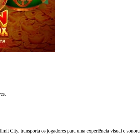
es.
it City, transporta os jogadores para uma experiência visual e sonor