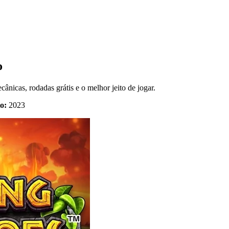
o
icas, rodadas grátis e o melhor jeito de jogar.
o:
2023