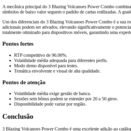
A mecânica principal do 3 Blazing Volcanoes Power Combo combina el
símbolos de baixo valor seguem o padrão de cartas estilizadas. A grad
Um dos diferenciais do 3 Blazing Volcanoes Power Combo é a sua rod
adicionais podem ser ativados, elevando significativamente o potenci
totalmente otimizado para dispositivos móveis, garantindo uma experi
Pontos fortes
RTP competitivo de 96.00%.
Volatilidade média adequada para diferentes perfis.
Modo demo disponível para testes.
Temática envolvente e visual de alta qualidade.
Pontos de atenção
Volatilidade média exige gestão de banca.
Sessões sem bônus podem se estender por 20 a 50 giros.
Disponibilidade pode variar por região.
Conclusão
3 Blazing Volcanoes Power Combo é uma excelente adição ao catálog