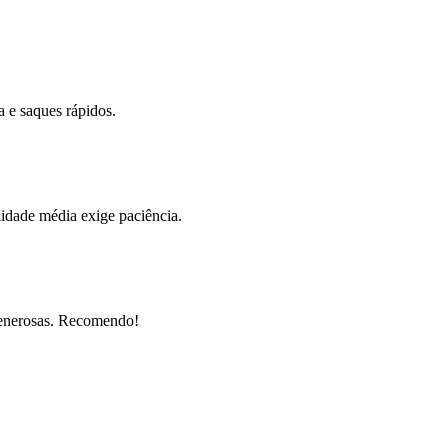
 e saques rápidos.
idade média exige paciência.
generosas. Recomendo!