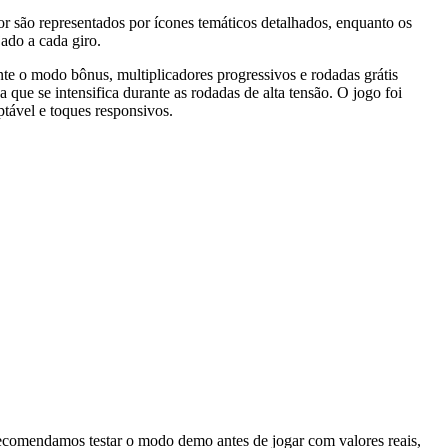
 são representados por ícones temáticos detalhados, enquanto os
ado a cada giro.
e o modo bônus, multiplicadores progressivos e rodadas grátis
ue se intensifica durante as rodadas de alta tensão. O jogo foi
ptável e toques responsivos.
ecomendamos testar o modo demo antes de jogar com valores reais,