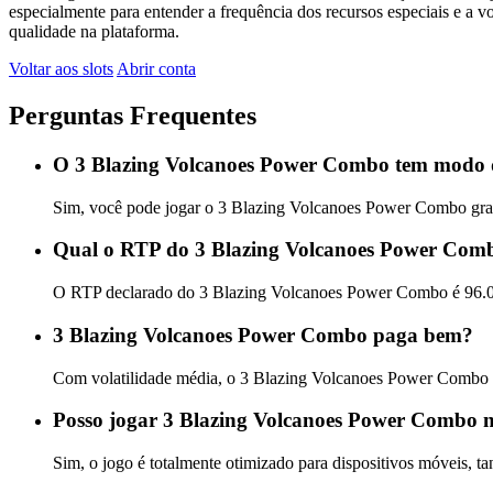
especialmente para entender a frequência dos recursos especiais e a v
qualidade na plataforma.
Voltar aos slots
Abrir conta
Perguntas Frequentes
O 3 Blazing Volcanoes Power Combo tem modo
Sim, você pode jogar o 3 Blazing Volcanoes Power Combo grat
Qual o RTP do 3 Blazing Volcanoes Power Com
O RTP declarado do 3 Blazing Volcanoes Power Combo é 96.00
3 Blazing Volcanoes Power Combo paga bem?
Com volatilidade média, o 3 Blazing Volcanoes Power Combo of
Posso jogar 3 Blazing Volcanoes Power Combo n
Sim, o jogo é totalmente otimizado para dispositivos móveis, t