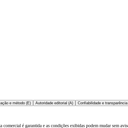
zação e método (E)
Autoridade editorial (A)
Confiabilidade e transparência
ta comercial é garantida e as condições exibidas podem mudar sem avis