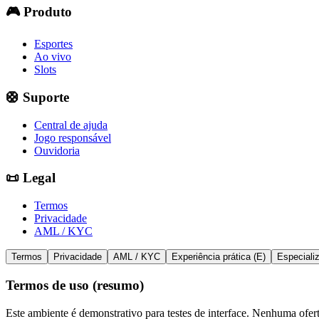
🎮
Produto
Esportes
Ao vivo
Slots
🛟
Suporte
Central de ajuda
Jogo responsável
Ouvidoria
📜
Legal
Termos
Privacidade
AML / KYC
Termos
Privacidade
AML / KYC
Experiência prática (E)
Especiali
Termos de uso (resumo)
Este ambiente é demonstrativo para testes de interface. Nenhuma ofer