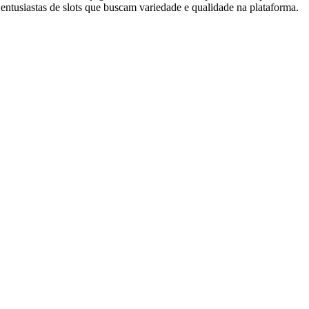
 entusiastas de slots que buscam variedade e qualidade na plataforma.