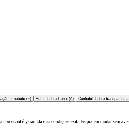
zação e método (E)
Autoridade editorial (A)
Confiabilidade e transparência
ta comercial é garantida e as condições exibidas podem mudar sem avis