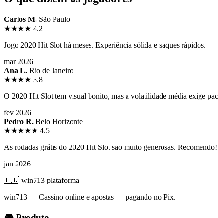
Carlos M.
São Paulo
★★★★
4.2
Jogo 2020 Hit Slot há meses. Experiência sólida e saques rápidos.
mar 2026
Ana L.
Rio de Janeiro
★★★★
3.8
O 2020 Hit Slot tem visual bonito, mas a volatilidade média exige pac
fev 2026
Pedro R.
Belo Horizonte
★★★★★
4.5
As rodadas grátis do 2020 Hit Slot são muito generosas. Recomendo!
jan 2026
🇧🇷 win713 plataforma
win713 — Cassino online e apostas — pagando no Pix.
🎮
Produto