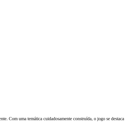
vente. Com uma temática cuidadosamente construída, o jogo se destaca