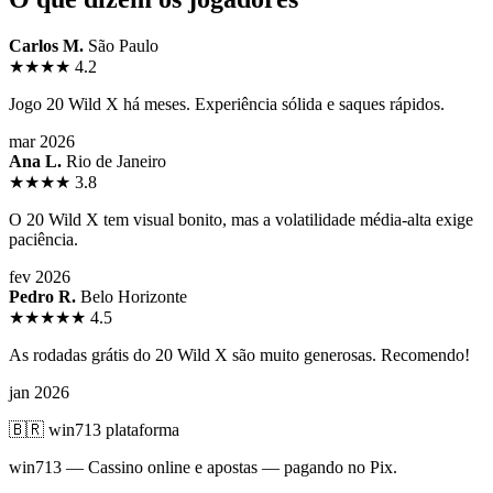
Carlos M.
São Paulo
★★★★
4.2
Jogo 20 Wild X há meses. Experiência sólida e saques rápidos.
mar 2026
Ana L.
Rio de Janeiro
★★★★
3.8
O 20 Wild X tem visual bonito, mas a volatilidade média-alta exige
paciência.
fev 2026
Pedro R.
Belo Horizonte
★★★★★
4.5
As rodadas grátis do 20 Wild X são muito generosas. Recomendo!
jan 2026
🇧🇷 win713 plataforma
win713 — Cassino online e apostas — pagando no Pix.