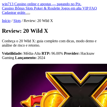
win713
Cassino online e apostas — pagando no Pix.
Cassino
Bônus
Slots
Poker & Roulette
Jogos em alta
VIP
FAQ
Cadastrar grátis
Início
/
Slots
/
Review: 20 Wild X
Review: 20 Wild X
Conheça o 20 Wild X: guia completo com dicas, modo demo e
análise de risco e retorno.
Volatilidade:
Média-Alta
RTP:
96.00%
Provider:
Hacksaw
Gaming
Lançamento:
2024