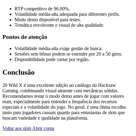
RTP competitivo de 96.00%.
Volatilidade média-alta adequada para diferentes perfis.
Modo demo disponível para testes.
Temática envolvente e visual de alta qualidade.
Pontos de atenção
Volatilidade média-alta exige gestão de banca.
Sessões sem bônus podem se estender por 20 a 50 giros.
Disponibilidade pode variar por região.
Conclusão
20 Wild X é uma excelente adição ao catálogo da Hacksaw
Gaming, combinando visual atraente com mecânicas sólidas.
Recomendamos testar o modo demo antes de jogar com valores
reais, especialmente para entender a frequência dos recursos
especiais e a volatilidade do jogo. No geral, é uma ótima escolha
tanto para jogadores casuais quanto para entusiastas de slots que
buscam variedade e qualidade na plataforma.
Voltar aos slots
Abrir conta