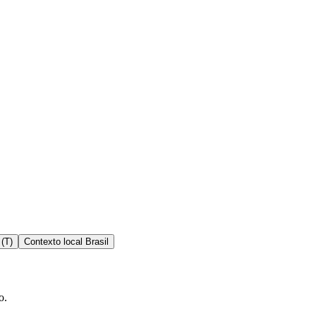
 (T)
Contexto local Brasil
o.