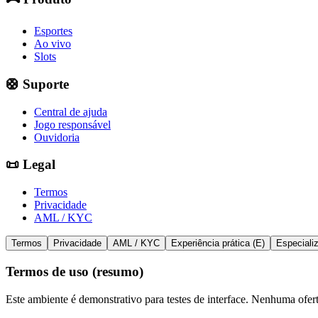
Esportes
Ao vivo
Slots
🛟
Suporte
Central de ajuda
Jogo responsável
Ouvidoria
📜
Legal
Termos
Privacidade
AML / KYC
Termos
Privacidade
AML / KYC
Experiência prática (E)
Especiali
Termos de uso (resumo)
Este ambiente é demonstrativo para testes de interface. Nenhuma ofer