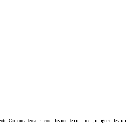
ente. Com uma temática cuidadosamente construída, o jogo se destaca