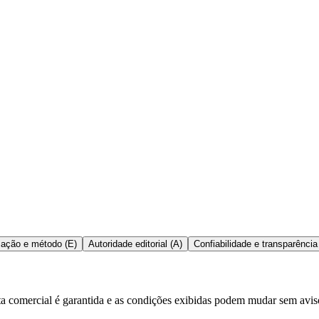
zação e método (E)
Autoridade editorial (A)
Confiabilidade e transparência
ta comercial é garantida e as condições exibidas podem mudar sem avis