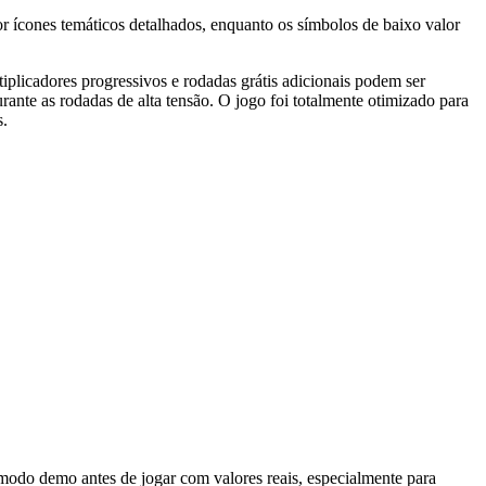
 ícones temáticos detalhados, enquanto os símbolos de baixo valor
plicadores progressivos e rodadas grátis adicionais podem ser
ante as rodadas de alta tensão. O jogo foi totalmente otimizado para
s.
odo demo antes de jogar com valores reais, especialmente para