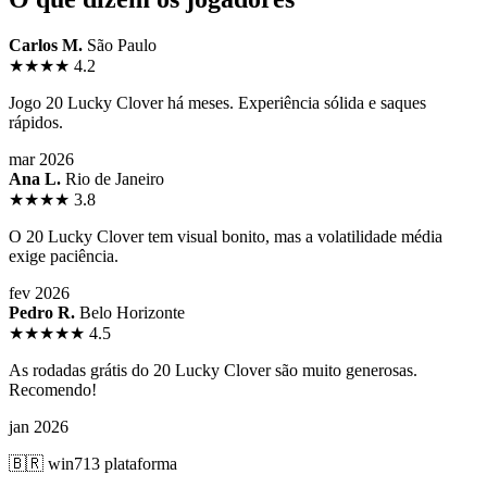
Carlos M.
São Paulo
★★★★
4.2
Jogo 20 Lucky Clover há meses. Experiência sólida e saques
rápidos.
mar 2026
Ana L.
Rio de Janeiro
★★★★
3.8
O 20 Lucky Clover tem visual bonito, mas a volatilidade média
exige paciência.
fev 2026
Pedro R.
Belo Horizonte
★★★★★
4.5
As rodadas grátis do 20 Lucky Clover são muito generosas.
Recomendo!
jan 2026
🇧🇷 win713 plataforma