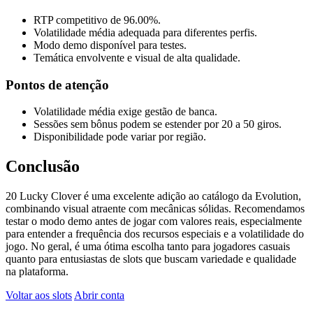
RTP competitivo de 96.00%.
Volatilidade média adequada para diferentes perfis.
Modo demo disponível para testes.
Temática envolvente e visual de alta qualidade.
Pontos de atenção
Volatilidade média exige gestão de banca.
Sessões sem bônus podem se estender por 20 a 50 giros.
Disponibilidade pode variar por região.
Conclusão
20 Lucky Clover é uma excelente adição ao catálogo da Evolution,
combinando visual atraente com mecânicas sólidas. Recomendamos
testar o modo demo antes de jogar com valores reais, especialmente
para entender a frequência dos recursos especiais e a volatilidade do
jogo. No geral, é uma ótima escolha tanto para jogadores casuais
quanto para entusiastas de slots que buscam variedade e qualidade
na plataforma.
Voltar aos slots
Abrir conta