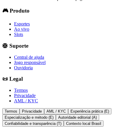
🎮
Produto
Esportes
Ao vivo
Slots
🛟
Suporte
Central de ajuda
Jogo responsável
Ouvidoria
📜
Legal
Termos
Privacidade
AML / KYC
Termos
Privacidade
AML / KYC
Experiência prática (E)
Especialização e método (E)
Autoridade editorial (A)
Confiabilidade e transparência (T)
Contexto local Brasil