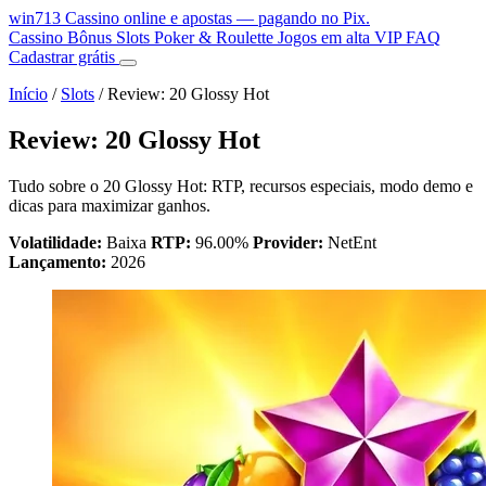
win713
Cassino online e apostas — pagando no Pix.
Cassino
Bônus
Slots
Poker & Roulette
Jogos em alta
VIP
FAQ
Cadastrar grátis
Início
/
Slots
/
Review: 20 Glossy Hot
Review: 20 Glossy Hot
Tudo sobre o 20 Glossy Hot: RTP, recursos especiais, modo demo e
dicas para maximizar ganhos.
Volatilidade:
Baixa
RTP:
96.00%
Provider:
NetEnt
Lançamento:
2026