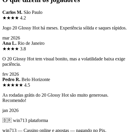
Carlos M.
São Paulo
★★★★
4.2
Jogo 20 Glossy Hot há meses. Experiência sólida e saques rápidos.
mar 2026
Ana L.
Rio de Janeiro
★★★★
3.8
O 20 Glossy Hot tem visual bonito, mas a volatilidade baixa exige
paciência.
fev 2026
Pedro R.
Belo Horizonte
★★★★★
4.5
As rodadas grátis do 20 Glossy Hot são muito generosas.
Recomendo!
jan 2026
🇧🇷 win713 plataforma
win713 — Cassino online e apostas — pagando no Pix.