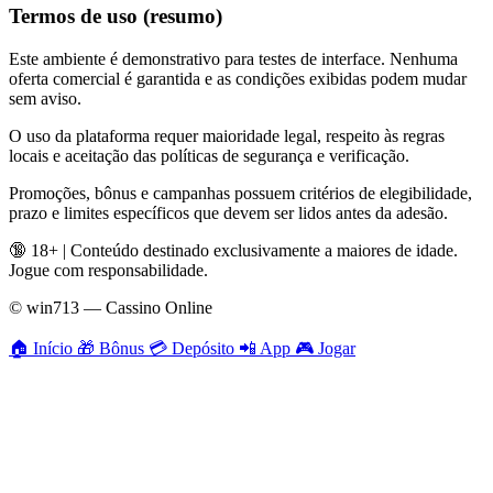
Termos de uso (resumo)
Este ambiente é demonstrativo para testes de interface. Nenhuma
oferta comercial é garantida e as condições exibidas podem mudar
sem aviso.
O uso da plataforma requer maioridade legal, respeito às regras
locais e aceitação das políticas de segurança e verificação.
Promoções, bônus e campanhas possuem critérios de elegibilidade,
prazo e limites específicos que devem ser lidos antes da adesão.
🔞 18+ | Conteúdo destinado exclusivamente a maiores de idade.
Jogue com responsabilidade.
© win713 — Cassino Online
🏠
Início
🎁
Bônus
💳
Depósito
📲
App
🎮
Jogar