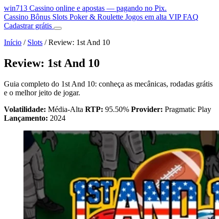
win713
Cassino online e apostas — pagando no Pix.
Cassino
Bônus
Slots
Poker & Roulette
Jogos em alta
VIP
FAQ
Cadastrar grátis
Início
/
Slots
/
Review: 1st And 10
Review: 1st And 10
Guia completo do 1st And 10: conheça as mecânicas, rodadas grátis
e o melhor jeito de jogar.
Volatilidade:
Média-Alta
RTP:
95.50%
Provider:
Pragmatic Play
Lançamento:
2024