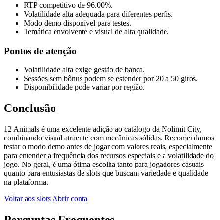
RTP competitivo de 96.00%.
Volatilidade alta adequada para diferentes perfis.
Modo demo disponível para testes.
Temática envolvente e visual de alta qualidade.
Pontos de atenção
Volatilidade alta exige gestão de banca.
Sessões sem bônus podem se estender por 20 a 50 giros.
Disponibilidade pode variar por região.
Conclusão
12 Animals é uma excelente adição ao catálogo da Nolimit City,
combinando visual atraente com mecânicas sólidas. Recomendamos
testar o modo demo antes de jogar com valores reais, especialmente
para entender a frequência dos recursos especiais e a volatilidade do
jogo. No geral, é uma ótima escolha tanto para jogadores casuais
quanto para entusiastas de slots que buscam variedade e qualidade
na plataforma.
Voltar aos slots
Abrir conta
Perguntas Frequentes