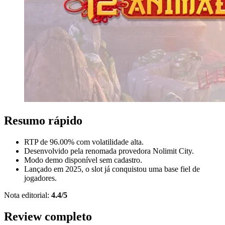
Resumo rápido
RTP de 96.00% com volatilidade alta.
Desenvolvido pela renomada provedora Nolimit City.
Modo demo disponível sem cadastro.
Lançado em 2025, o slot já conquistou uma base fiel de
jogadores.
Nota editorial:
4.4/5
Review completo