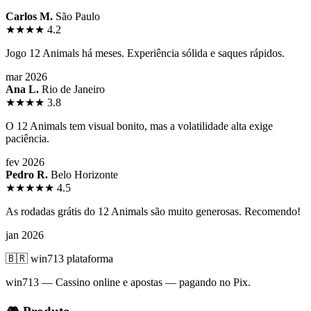
Carlos M.
São Paulo
★★★★
4.2
Jogo 12 Animals há meses. Experiência sólida e saques rápidos.
mar 2026
Ana L.
Rio de Janeiro
★★★★
3.8
O 12 Animals tem visual bonito, mas a volatilidade alta exige
paciência.
fev 2026
Pedro R.
Belo Horizonte
★★★★★
4.5
As rodadas grátis do 12 Animals são muito generosas. Recomendo!
jan 2026
🇧🇷 win713 plataforma
win713 — Cassino online e apostas — pagando no Pix.