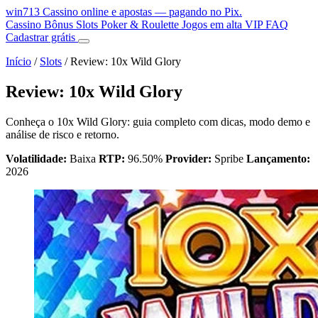
win713
Cassino online e apostas — pagando no Pix.
Cassino
Bônus
Slots
Poker & Roulette
Jogos em alta
VIP
FAQ
Cadastrar grátis
Início
/
Slots
/
Review: 10x Wild Glory
Review: 10x Wild Glory
Conheça o 10x Wild Glory: guia completo com dicas, modo demo e
análise de risco e retorno.
Volatilidade:
Baixa
RTP:
96.50%
Provider:
Spribe
Lançamento:
2026