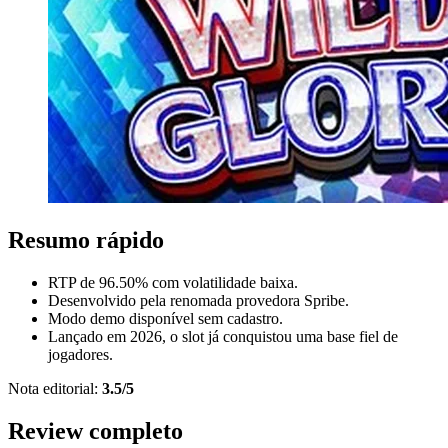
Resumo rápido
RTP de 96.50% com volatilidade baixa.
Desenvolvido pela renomada provedora Spribe.
Modo demo disponível sem cadastro.
Lançado em 2026, o slot já conquistou uma base fiel de
jogadores.
Nota editorial:
3.5/5
Review completo