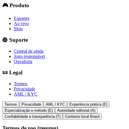
🎮
Produto
Esportes
Ao vivo
Slots
🛟
Suporte
Central de ajuda
Jogo responsável
Ouvidoria
📜
Legal
Termos
Privacidade
AML / KYC
Termos
Privacidade
AML / KYC
Experiência prática (E)
Especialização e método (E)
Autoridade editorial (A)
Confiabilidade e transparência (T)
Contexto local Brasil
Termos de uso (resumo)