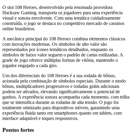
O slot 108 Heroes, desenvolvido pela renomada provedora
Hacksaw Gaming, transporta os jogadores para uma experiência
visual e sonora envolvente. Com uma temática cuidadosamente
construída, o jogo se destaca no competitivo mercado de cassinos
online brasileiros.
A mecânica principal do 108 Heroes combina elementos clássicos
com inovações modernas. Os símbolos de alto valor são
representados por ícones temáticos detalhados, enquanto os
símbolos de baixo valor seguem o padrão de cartas estilizadas. A
grade de jogo oferece múltiplas formas de vitória, mantendo o
jogador engajado a cada giro.
Um dos diferenciais do 108 Heroes é a sua rodada de bônus,
acionada pela combinação de símbolos especiais. Durante o modo
bônus, multiplicadores progressivos e rodadas grátis adicionais
podem ser ativados, elevando significativamente o potencial de
ganhos. A experiência sonora acompanha cada momento, com trilha
que se intensifica durante as rodadas de alta tensão. O jogo foi
totalmente otimizado para dispositivos móveis, garantindo uma
experiência fluida tanto em smartphones quanto em tablets, com
interface adaptável e toques responsivos.
Pontos fortes