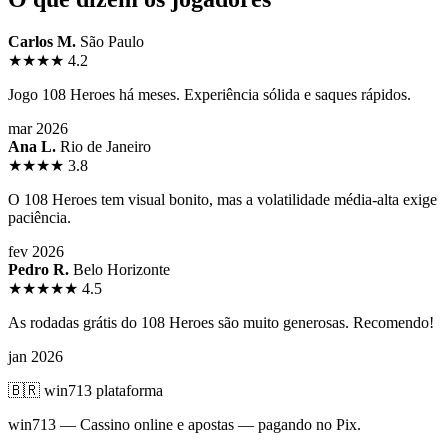
Carlos M.
São Paulo
★★★★
4.2
Jogo 108 Heroes há meses. Experiência sólida e saques rápidos.
mar 2026
Ana L.
Rio de Janeiro
★★★★
3.8
O 108 Heroes tem visual bonito, mas a volatilidade média-alta exige
paciência.
fev 2026
Pedro R.
Belo Horizonte
★★★★★
4.5
As rodadas grátis do 108 Heroes são muito generosas. Recomendo!
jan 2026
🇧🇷 win713 plataforma
win713 — Cassino online e apostas — pagando no Pix.