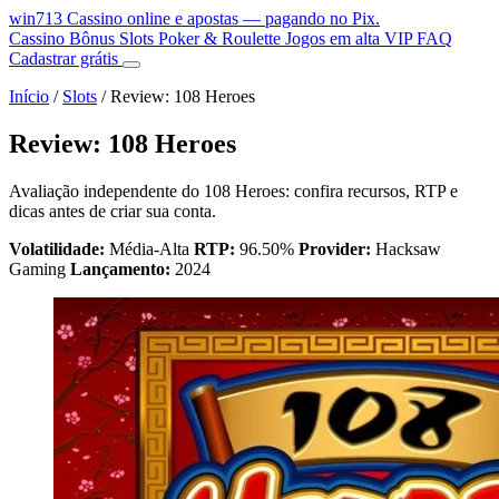
win713
Cassino online e apostas — pagando no Pix.
Cassino
Bônus
Slots
Poker & Roulette
Jogos em alta
VIP
FAQ
Cadastrar grátis
Início
/
Slots
/
Review: 108 Heroes
Review: 108 Heroes
Avaliação independente do 108 Heroes: confira recursos, RTP e
dicas antes de criar sua conta.
Volatilidade:
Média-Alta
RTP:
96.50%
Provider:
Hacksaw
Gaming
Lançamento:
2024