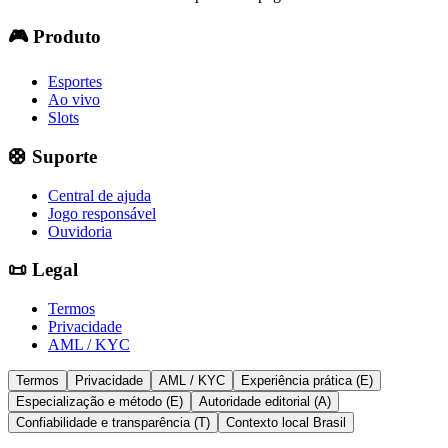
🎮
Produto
Esportes
Ao vivo
Slots
🛟
Suporte
Central de ajuda
Jogo responsável
Ouvidoria
📜
Legal
Termos
Privacidade
AML / KYC
Termos
Privacidade
AML / KYC
Experiência prática (E)
Especialização e método (E)
Autoridade editorial (A)
Confiabilidade e transparência (T)
Contexto local Brasil