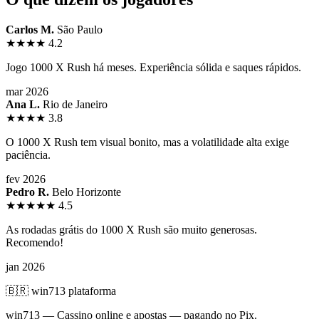
Carlos M.
São Paulo
★★★★
4.2
Jogo 1000 X Rush há meses. Experiência sólida e saques rápidos.
mar 2026
Ana L.
Rio de Janeiro
★★★★
3.8
O 1000 X Rush tem visual bonito, mas a volatilidade alta exige
paciência.
fev 2026
Pedro R.
Belo Horizonte
★★★★★
4.5
As rodadas grátis do 1000 X Rush são muito generosas.
Recomendo!
jan 2026
🇧🇷 win713 plataforma
win713 — Cassino online e apostas — pagando no Pix.