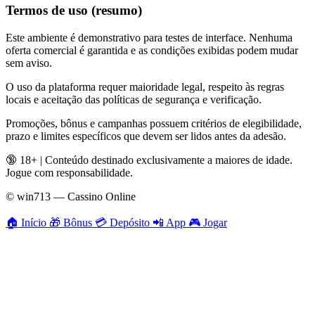
Termos de uso (resumo)
Este ambiente é demonstrativo para testes de interface. Nenhuma
oferta comercial é garantida e as condições exibidas podem mudar
sem aviso.
O uso da plataforma requer maioridade legal, respeito às regras
locais e aceitação das políticas de segurança e verificação.
Promoções, bônus e campanhas possuem critérios de elegibilidade,
prazo e limites específicos que devem ser lidos antes da adesão.
🔞 18+ | Conteúdo destinado exclusivamente a maiores de idade.
Jogue com responsabilidade.
© win713 — Cassino Online
🏠
Início
🎁
Bônus
💳
Depósito
📲
App
🎮
Jogar