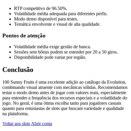
RTP competitivo de 96.50%.
Volatilidade média adequada para diferentes perfis.
Modo demo disponível para testes.
Temática envolvente e visual de alta qualidade.
Pontos de atenção
Volatilidade média exige gestão de banca.
Sessões sem bônus podem se estender por 20 a 50 giros.
Disponibilidade pode variar por região.
Conclusão
100 Sunny Fruits é uma excelente adição ao catálogo da Evolution,
combinando visual atraente com mecânicas sólidas. Recomendamos
testar o modo demo antes de jogar com valores reais, especialmente
para entender a frequência dos recursos especiais e a volatilidade do
jogo. No geral, é uma ótima escolha tanto para jogadores casuais
quanto para entusiastas de slots que buscam variedade e qualidade
na plataforma.
Voltar aos slots
Abrir conta