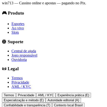
win713 — Cassino online e apostas — pagando no Pix.
🎮
Produto
Esportes
Ao vivo
Slots
🛟
Suporte
Central de ajuda
Jogo responsável
Ouvidoria
📜
Legal
Termos
Privacidade
AML / KYC
Termos
Privacidade
AML / KYC
Experiência prática (E)
Especialização e método (E)
Autoridade editorial (A)
Confiabilidade e transparência (T)
Contexto local Brasil