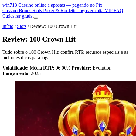
win713
Cassino online e apostas — pagando no Pix.
Cassino
Bônus
Slots
Poker & Roulette
Jogos em alta
VIP
FAQ
Cadastrar grátis
Início
/
Slots
/
Review: 100 Crown Hit
Review: 100 Crown Hit
Tudo sobre o 100 Crown Hit: confira RTP, recursos especiais e as
melhores dicas para jogar.
Volatilidade:
Média
RTP:
96.00%
Provider:
Evolution
Lançamento:
2023