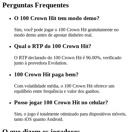
Perguntas Frequentes
O 100 Crown Hit tem modo demo?
Sim, você pode jogar o 100 Crown Hit gratuitamente no
modo demo antes de apostar dinheiro real.
Qual o RTP do 100 Crown Hit?
O RTP declarado do 100 Crown Hit é 96.00%, verificado
junto à provedora Evolution.
100 Crown Hit paga bem?
Com volatilidade média, o 100 Crown Hit oferece um
equilíbrio entre frequência e valor dos ganhos.
Posso jogar 100 Crown Hit no celular?
Sim, o jogo é totalmente otimizado para dispositivos móveis,
tanto iOS quanto Android.
O que dizem os jogadores