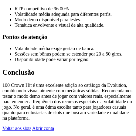
RTP competitivo de 96.00%.
Volatilidade média adequada para diferentes perfis.
Modo demo disponível para testes.
Temática envolvente e visual de alta qualidade.
Pontos de atenção
Volatilidade média exige gestão de banca.
Sessões sem bônus podem se estender por 20 a 50 giros.
Disponibilidade pode variar por região.
Conclusão
100 Crown Hit é uma excelente adição ao catálogo da Evolution,
combinando visual atraente com mecânicas sólidas. Recomendamos
testar o modo demo antes de jogar com valores reais, especialmente
para entender a frequência dos recursos especiais e a volatilidade do
jogo. No geral, é uma ótima escolha tanto para jogadores casuais
quanto para entusiastas de slots que buscam variedade e qualidade
na plataforma.
Voltar aos slots
Abrir conta