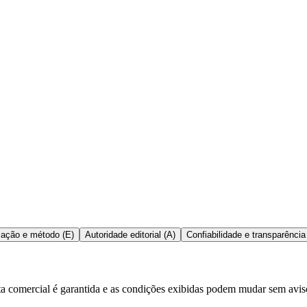
zação e método (E)
Autoridade editorial (A)
Confiabilidade e transparência
ta comercial é garantida e as condições exibidas podem mudar sem avis