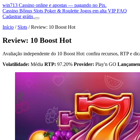
win713
Cassino online e apostas — pagando no Pix.
Cassino
Bônus
Slots
Poker & Roulette
Jogos em alta
VIP
FAQ
Cadastrar grátis
Início
/
Slots
/
Review: 10 Boost Hot
Review: 10 Boost Hot
Avaliação independente do 10 Boost Hot: confira recursos, RTP e dicas
Volatilidade:
Média
RTP:
97.20%
Provider:
Play'n GO
Lançamen