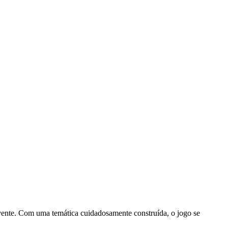
vente. Com uma temática cuidadosamente construída, o jogo se