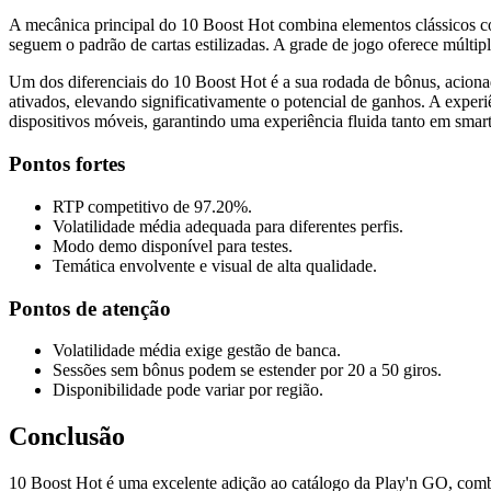
A mecânica principal do 10 Boost Hot combina elementos clássicos co
seguem o padrão de cartas estilizadas. A grade de jogo oferece múltip
Um dos diferenciais do 10 Boost Hot é a sua rodada de bônus, aciona
ativados, elevando significativamente o potencial de ganhos. A experi
dispositivos móveis, garantindo uma experiência fluida tanto em smar
Pontos fortes
RTP competitivo de 97.20%.
Volatilidade média adequada para diferentes perfis.
Modo demo disponível para testes.
Temática envolvente e visual de alta qualidade.
Pontos de atenção
Volatilidade média exige gestão de banca.
Sessões sem bônus podem se estender por 20 a 50 giros.
Disponibilidade pode variar por região.
Conclusão
10 Boost Hot é uma excelente adição ao catálogo da Play'n GO, comb