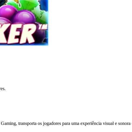
es.
Gaming, transporta os jogadores para uma experiência visual e sonora