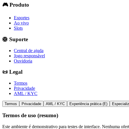
🎮
Produto
Esportes
Ao vivo
Slots
🛟
Suporte
Central de ajuda
Jogo responsável
Ouvidoria
📜
Legal
Termos
Privacidade
AML / KYC
Termos
Privacidade
AML / KYC
Experiência prática (E)
Especiali
Termos de uso (resumo)
Este ambiente é demonstrativo para testes de interface. Nenhuma ofer