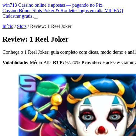
win713
Cassino online e apostas — pagando no Pix.
Cassino
Bônus
Slots
Poker & Roulette
Jogos em alta
VIP
FAQ
Cadastrar grátis
Início
/
Slots
/
Review: 1 Reel Joker
Review: 1 Reel Joker
Conheça o 1 Reel Joker: guia completo com dicas, modo demo e anális
Volatilidade:
Média-Alta
RTP:
97.20%
Provider:
Hacksaw Gamin