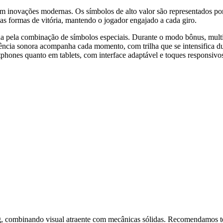
m inovações modernas. Os símbolos de alto valor são representados por
las formas de vitória, mantendo o jogador engajado a cada giro.
da pela combinação de símbolos especiais. Durante o modo bônus, multip
ência sonora acompanha cada momento, com trilha que se intensifica dur
tphones quanto em tablets, com interface adaptável e toques responsivo
 combinando visual atraente com mecânicas sólidas. Recomendamos tes