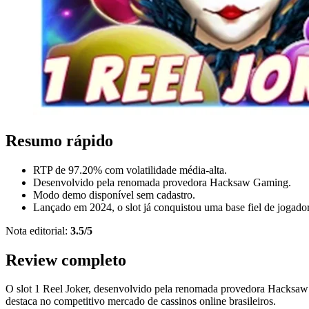
Resumo rápido
RTP de 97.20% com volatilidade média-alta.
Desenvolvido pela renomada provedora Hacksaw Gaming.
Modo demo disponível sem cadastro.
Lançado em 2024, o slot já conquistou uma base fiel de jogador
Nota editorial:
3.5/5
Review completo
O slot 1 Reel Joker, desenvolvido pela renomada provedora Hacksaw 
destaca no competitivo mercado de cassinos online brasileiros.