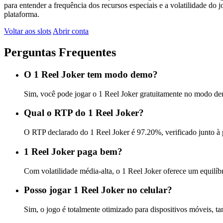
para entender a frequência dos recursos especiais e a volatilidade do
plataforma.
Voltar aos slots
Abrir conta
Perguntas Frequentes
O 1 Reel Joker tem modo demo?
Sim, você pode jogar o 1 Reel Joker gratuitamente no modo dem
Qual o RTP do 1 Reel Joker?
O RTP declarado do 1 Reel Joker é 97.20%, verificado junto
1 Reel Joker paga bem?
Com volatilidade média-alta, o 1 Reel Joker oferece um equilíbr
Posso jogar 1 Reel Joker no celular?
Sim, o jogo é totalmente otimizado para dispositivos móveis, t