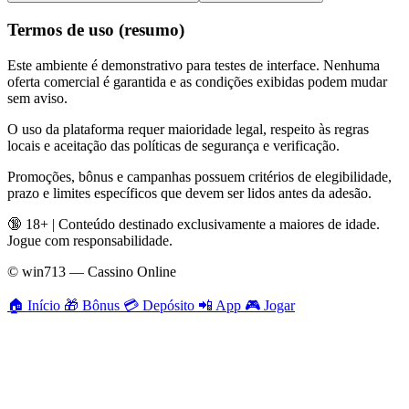
Termos de uso (resumo)
Este ambiente é demonstrativo para testes de interface. Nenhuma
oferta comercial é garantida e as condições exibidas podem mudar
sem aviso.
O uso da plataforma requer maioridade legal, respeito às regras
locais e aceitação das políticas de segurança e verificação.
Promoções, bônus e campanhas possuem critérios de elegibilidade,
prazo e limites específicos que devem ser lidos antes da adesão.
🔞 18+ | Conteúdo destinado exclusivamente a maiores de idade.
Jogue com responsabilidade.
© win713 — Cassino Online
🏠
Início
🎁
Bônus
💳
Depósito
📲
App
🎮
Jogar