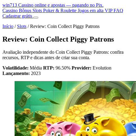
win713
Cassino online e apostas — pagando no Pix.
Cassino
Bônus
Slots
Poker & Roulette
Jogos em alta
VIP
FAQ
Cadastrar grátis
Início
/
Slots
/
Review: Coin Collect Piggy Patrons
Review: Coin Collect Piggy Patrons
Avaliação independente do Coin Collect Piggy Patrons: confira
recursos, RTP e dicas antes de criar sua conta.
Volatilidade:
Média
RTP:
96.50%
Provider:
Evolution
Lançamento:
2023