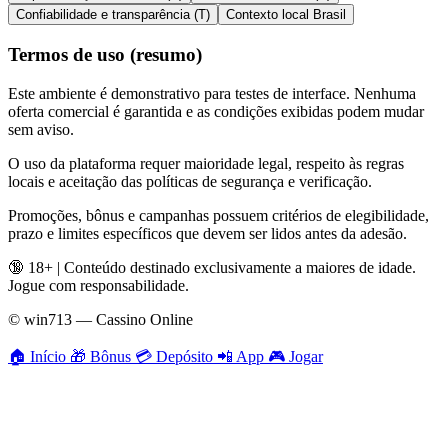
Confiabilidade e transparência (T)
Contexto local Brasil
Termos de uso (resumo)
Este ambiente é demonstrativo para testes de interface. Nenhuma
oferta comercial é garantida e as condições exibidas podem mudar
sem aviso.
O uso da plataforma requer maioridade legal, respeito às regras
locais e aceitação das políticas de segurança e verificação.
Promoções, bônus e campanhas possuem critérios de elegibilidade,
prazo e limites específicos que devem ser lidos antes da adesão.
🔞 18+ | Conteúdo destinado exclusivamente a maiores de idade.
Jogue com responsabilidade.
© win713 — Cassino Online
🏠
Início
🎁
Bônus
💳
Depósito
📲
App
🎮
Jogar